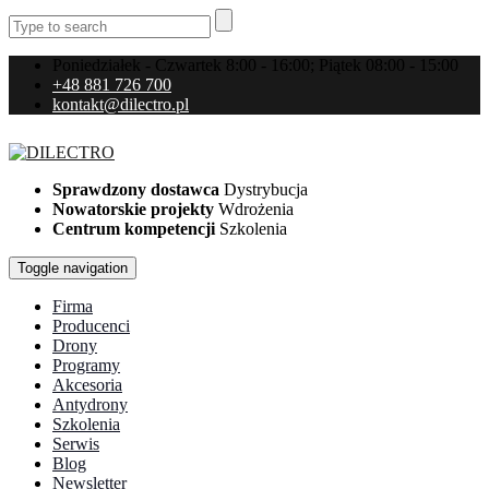
Poniedziałek - Czwartek 8:00 - 16:00; Piątek 08:00 - 15:00
+48 881 726 700
kontakt@dilectro.pl
Sprawdzony dostawca
Dystrybucja
Nowatorskie projekty
Wdrożenia
Centrum kompetencji
Szkolenia
Toggle navigation
Firma
Producenci
Drony
Programy
Akcesoria
Antydrony
Szkolenia
Serwis
Blog
Newsletter