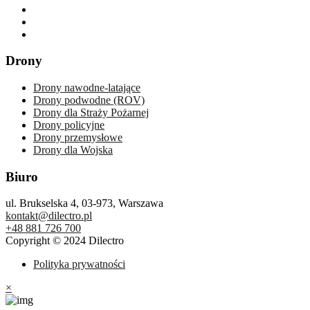
Drony
Drony nawodne-latające
Drony podwodne (ROV)
Drony dla Straży Pożarnej
Drony policyjne
Drony przemysłowe
Drony dla Wojska
Biuro
ul. Brukselska 4, 03-973, Warszawa
kontakt@dilectro.pl
+48 881 726 700
Copyright © 2024 Dilectro
Polityka prywatności
×