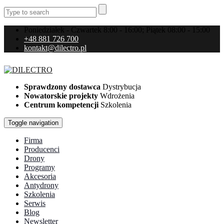
Poniedziałek - Czwartek 8:00 - 16:00; Piątek 08:00 - 15:00
+48 881 726 700
kontakt@dilectro.pl
Sprawdzony dostawca
Dystrybucja
Nowatorskie projekty
Wdrożenia
Centrum kompetencji
Szkolenia
Toggle navigation
Firma
Producenci
Drony
Programy
Akcesoria
Antydrony
Szkolenia
Serwis
Blog
Newsletter