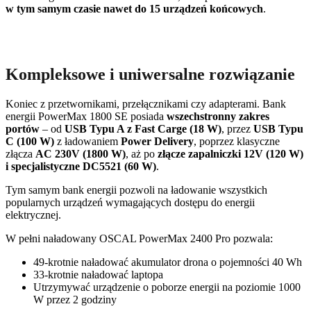
w tym samym czasie nawet do 15 urządzeń końcowych
.
Kompleksowe i uniwersalne rozwiązanie
Koniec z przetwornikami, przełącznikami czy adapterami. Bank
energii PowerMax 1800 SE posiada
wszechstronny zakres
portów
– od
USB Typu A z Fast Carge (18 W)
, przez
USB Typu
C (100 W)
z ładowaniem
Power Delivery
, poprzez klasyczne
złącza
AC 230V (1800 W)
, aż po
złącze zapalniczki 12V (120 W)
i specjalistyczne DC5521 (60 W)
.
Tym samym bank energii pozwoli na ładowanie wszystkich
popularnych urządzeń wymagających dostępu do energii
elektrycznej.
W pełni naładowany OSCAL PowerMax 2400 Pro pozwala:
49-krotnie naładować akumulator drona o pojemności 40 Wh
33-krotnie naładować laptopa
Utrzymywać urządzenie o poborze energii na poziomie 1000
W przez 2 godziny