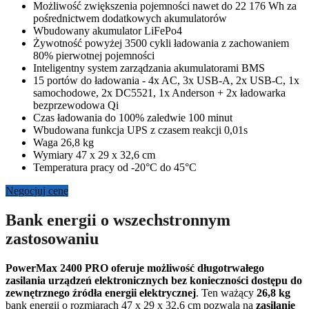
Możliwość zwiększenia pojemności nawet do 22 176 Wh za
pośrednictwem dodatkowych akumulatorów
Wbudowany akumulator LiFePo4
Żywotność powyżej 3500 cykli ładowania z zachowaniem
80% pierwotnej pojemności
Inteligentny system zarządzania akumulatorami BMS
15 portów do ładowania - 4x AC, 3x USB-A, 2x USB-C, 1x
samochodowe, 2x DC5521, 1x Anderson + 2x ładowarka
bezprzewodowa Qi
Czas ładowania do 100% zaledwie 100 minut
Wbudowana funkcja UPS z czasem reakcji 0,01s
Waga 26,8 kg
Wymiary 47 x 29 x 32,6 cm
Temperatura pracy od -20°C do 45°C
Negocjuj cenę
Bank energii o wszechstronnym
zastosowaniu
PowerMax 2400 PRO oferuje możliwość długotrwałego
zasilania urządzeń elektronicznych bez konieczności dostępu do
zewnętrznego źródła energii elektrycznej
. Ten ważący
26,8 kg
bank energii o rozmiarach 47 x 29 x 32,6 cm pozwala na
zasilanie