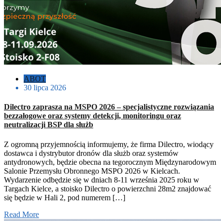
ABOT
30 lipca 2026
Dilectro zaprasza na MSPO 2026 – specjalistyczne rozwiązania
bezzałogowe oraz systemy detekcji, monitoringu oraz
neutralizacji BSP dla służb
Z ogromną przyjemnością informujemy, że firma Dilectro, wiodący
dostawca i dystrybutor dronów dla służb oraz systemów
antydronowych, będzie obecna na tegorocznym Międzynarodowym
Salonie Przemysłu Obronnego MSPO 2026 w Kielcach.
Wydarzenie odbędzie się w dniach 8-11 września 2025 roku w
Targach Kielce, a stoisko Dilectro o powierzchni 28m2 znajdować
się będzie w Hali 2, pod numerem […]
Read More