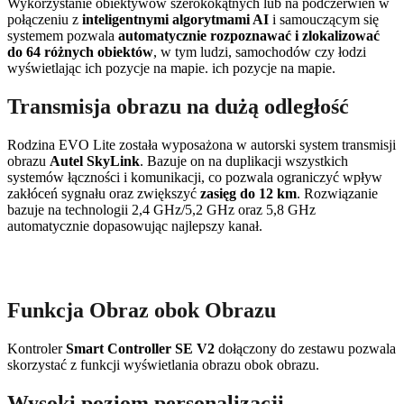
Wykorzystanie obiektywów szerokokątnych lub na podczerwień w
połączeniu z
inteligentnymi algorytmami AI
i samouczącym się
systemem pozwala
automatycznie rozpoznawać i zlokalizować
do 64 różnych obiektów
, w tym ludzi, samochodów czy łodzi
wyświetlając ich pozycje na mapie. ich pozycje na mapie.
Transmisja obrazu na dużą odległość
Rodzina EVO Lite została wyposażona w autorski system transmisji
obrazu
Autel SkyLink
. Bazuje on na duplikacji wszystkich
systemów łączności i komunikacji, co pozwala ograniczyć wpływ
zakłóceń sygnału oraz zwiększyć
zasięg do 12 km
. Rozwiązanie
bazuje na technologii 2,4 GHz/5,2 GHz oraz 5,8 GHz
automatycznie dopasowując najlepszy kanał.
Funkcja Obraz obok Obrazu
Kontroler
Smart Controller SE V2
dołączony do zestawu pozwala
skorzystać z funkcji wyświetlania obrazu obok obrazu.
Wysoki poziom personalizacji