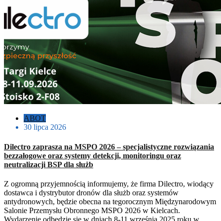
ABOT
30 lipca 2026
Dilectro zaprasza na MSPO 2026 – specjalistyczne rozwiązania
bezzałogowe oraz systemy detekcji, monitoringu oraz
neutralizacji BSP dla służb
Z ogromną przyjemnością informujemy, że firma Dilectro, wiodący
dostawca i dystrybutor dronów dla służb oraz systemów
antydronowych, będzie obecna na tegorocznym Międzynarodowym
Salonie Przemysłu Obronnego MSPO 2026 w Kielcach.
Wydarzenie odbędzie się w dniach 8-11 września 2025 roku w