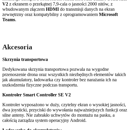
V2
z ekranem o przekątnej 7,9-cala o jasności 2000 nitów, z
wbudowanym złączem
HDMI
do transmisji danych na ekran
zewnętrzny oraz kompatybilny z oprogramowaniem
Microsoft
Teams
.
Akcesoria
Skrzynia transportowa
Dedykowana skrzynia transportowa pozwala na wygodne
przenoszenie drona oraz wszystkich niezbędnych elementów takich
jak akumulatory, ładowarka czy kontroler bez narażania ich na
uszkodzenia fizyczne podczas transportu.
Kontroler Smart Controller SE V2
Kontroler wyposażono w duży, czytelny ekran o wysokiej jasności,
dwa joysticki, przyciski do wywołania najważniejszych funkcji oraz
silne anteny. Nie zabrakło uchwytów do montażu na pasku, a
całością zarządza system operacyjny Android.