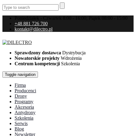
Poniedziałek - Czwartek 8:00 - 16:00; Piątek 08:00 - 15:00
+48 881 726 700
kontakt@dilectro.pl
Sprawdzony dostawca
Dystrybucja
Nowatorskie projekty
Wdrożenia
Centrum kompetencji
Szkolenia
Toggle navigation
Firma
Producenci
Drony
Programy
Akcesoria
Antydrony
Szkolenia
Serwis
Blog
Newsletter