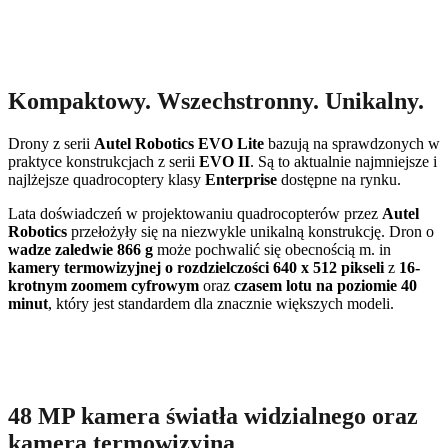
Kompaktowy. Wszechstronny. Unikalny.
Drony z serii
Autel Robotics EVO Lite
bazują na sprawdzonych w
praktyce konstrukcjach z serii
EVO II
. Są to aktualnie najmniejsze i
najlżejsze quadrocoptery klasy
Enterprise
dostępne na rynku.
Lata doświadczeń w projektowaniu quadrocopterów przez
Autel
Robotics
przełożyły się na niezwykle unikalną konstrukcję. Dron o
wadze zaledwie 866 g
może pochwalić się obecnością m. in
kamery termowizyjnej o rozdzielczości 640 x 512 pikseli
z
16-
krotnym zoomem cyfrowym
oraz
czasem lotu na poziomie 40
minut
, który jest standardem dla znacznie większych modeli.
48 MP kamera światła widzialnego oraz
kamera termowizyjna