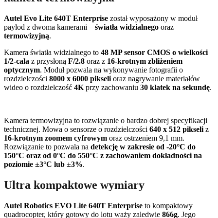
Autel Evo Lite 640T Enterprise
został wyposażony w moduł
paylod z dwoma kamerami –
światła widzialnego
oraz
termowizyjną
.
Kamera światła widzialnego to
48 MP sensor CMOS o wielkości
1/2-cala
z przysłoną
F/2.8
oraz z
16-krotnym zbliżeniem
optycznym
. Moduł pozwala na wykonywanie fotografii o
rozdzielczości
8000 x 6000 pikseli
oraz nagrywanie materiałów
wideo o rozdzielczość
4K
przy zachowaniu
30 klatek na sekundę
.
Kamera termowizyjna to rozwiązanie o bardzo dobrej specyfikacji
technicznej. Mowa o sensorze o rozdzielczości
640 x 512 pikseli
z
16-krotnym zoomem cyfrowym
oraz ostrzeniem 9,1 mm.
Rozwiązanie to pozwala na
detekcję w zakresie od -20°C do
150°C oraz od 0°C do 550°C z zachowaniem dokładności na
poziomie ±3°C lub ±3%
.
Ultra kompaktowe wymiary
Autel Robotics EVO Lite 640T Enterprise
to kompaktowy
quadrocopter, który gotowy do lotu waży zaledwie
866g
. Jego