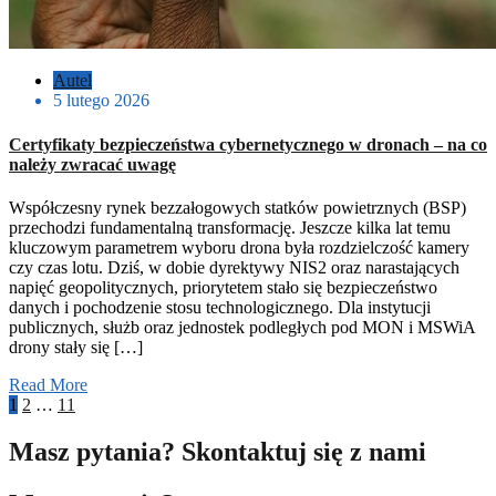
Autel
5 lutego 2026
Certyfikaty bezpieczeństwa cybernetycznego w dronach – na co
należy zwracać uwagę
Współczesny rynek bezzałogowych statków powietrznych (BSP)
przechodzi fundamentalną transformację. Jeszcze kilka lat temu
kluczowym parametrem wyboru drona była rozdzielczość kamery
czy czas lotu. Dziś, w dobie dyrektywy NIS2 oraz narastających
napięć geopolitycznych, priorytetem stało się bezpieczeństwo
danych i pochodzenie stosu technologicznego. Dla instytucji
publicznych, służb oraz jednostek podległych pod MON i MSWiA
drony stały się […]
Read More
1
2
…
11
Masz pytania? Skontaktuj się z nami