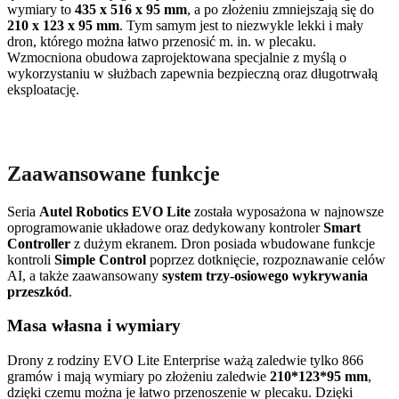
wymiary to
435 x 516 x 95 mm
, a po złożeniu zmniejszają się do
210 x 123 x 95 mm
. Tym samym jest to niezwykle lekki i mały
dron, którego można łatwo przenosić m. in. w plecaku.
Wzmocniona obudowa zaprojektowana specjalnie z myślą o
wykorzystaniu w służbach zapewnia bezpieczną oraz długotrwałą
eksploatację.
Zaawansowane funkcje
Seria
Autel Robotics EVO Lite
została wyposażona w najnowsze
oprogramowanie układowe oraz dedykowany kontroler
Smart
Controller
z dużym ekranem. Dron posiada wbudowane funkcje
kontroli
Simple Control
poprzez dotknięcie, rozpoznawanie celów
AI, a także zaawansowany
system trzy-osiowego wykrywania
przeszkód
.
Masa własna i wymiary
Drony z rodziny EVO Lite Enterprise ważą zaledwie tylko 866
gramów i mają wymiary po złożeniu zaledwie
210*123*95 mm
,
dzięki czemu można je łatwo przenoszenie w plecaku. Dzięki