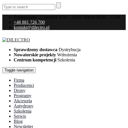
Poniedziałek - Czwartek 8:00 - 16:00; Piątek 08:00 - 15:00
+48 881 726 700
kontakt@dilectro.pl
Sprawdzony dostawca
Dystrybucja
Nowatorskie projekty
Wdrożenia
Centrum kompetencji
Szkolenia
Toggle navigation
Firma
Producenci
Drony
Programy
Akcesoria
Antydrony
Szkolenia
Serwis
Blog
Newsletter