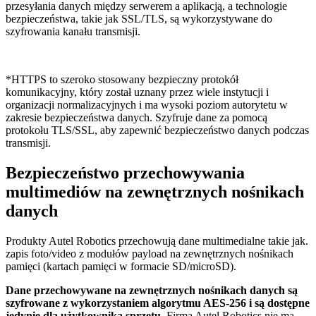
przesyłania danych między serwerem a aplikacją, a technologie
bezpieczeństwa, takie jak SSL/TLS, są wykorzystywane do
szyfrowania kanału transmisji.
*HTTPS to szeroko stosowany bezpieczny protokół
komunikacyjny, który został uznany przez wiele instytucji i
organizacji normalizacyjnych i ma wysoki poziom autorytetu w
zakresie bezpieczeństwa danych. Szyfruje dane za pomocą
protokołu TLS/SSL, aby zapewnić bezpieczeństwo danych podczas
transmisji.
Bezpieczeństwo przechowywania
multimediów na zewnętrznych nośnikach
danych
Produkty Autel Robotics przechowują dane multimedialne takie jak.
zapis foto/video z modułów payload na zewnętrznych nośnikach
pamięci (kartach pamięci w formacie SD/microSD).
Dane przechowywane na zewnętrznych nośnikach danych są
szyfrowane z wykorzystaniem algorytmu AES-256 i są dostępne
jedynie dla użytkownika sprzętu
. Firma Autel Robotics nie ma