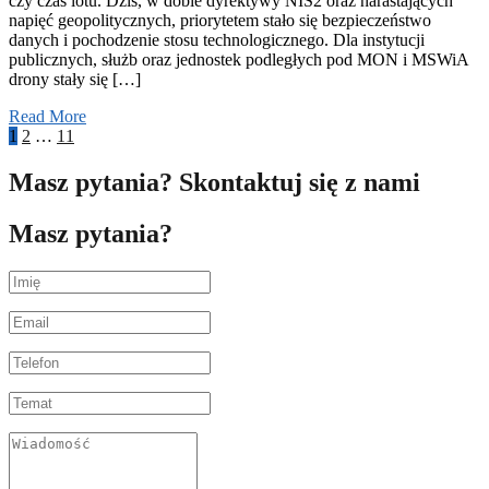
czy czas lotu. Dziś, w dobie dyrektywy NIS2 oraz narastających
napięć geopolitycznych, priorytetem stało się bezpieczeństwo
danych i pochodzenie stosu technologicznego. Dla instytucji
publicznych, służb oraz jednostek podległych pod MON i MSWiA
drony stały się […]
Read More
1
2
…
11
Masz pytania? Skontaktuj się z nami
Masz pytania?