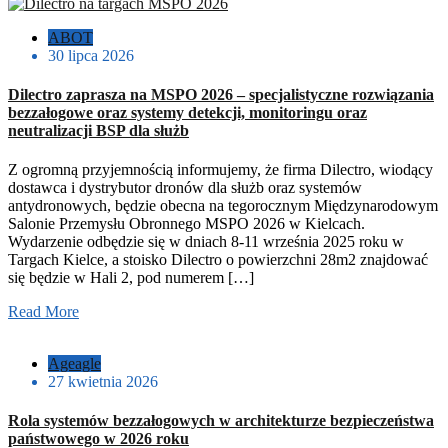
ABOT
30 lipca 2026
Dilectro zaprasza na MSPO 2026 – specjalistyczne rozwiązania
bezzałogowe oraz systemy detekcji, monitoringu oraz
neutralizacji BSP dla służb
Z ogromną przyjemnością informujemy, że firma Dilectro, wiodący
dostawca i dystrybutor dronów dla służb oraz systemów
antydronowych, będzie obecna na tegorocznym Międzynarodowym
Salonie Przemysłu Obronnego MSPO 2026 w Kielcach.
Wydarzenie odbędzie się w dniach 8-11 września 2025 roku w
Targach Kielce, a stoisko Dilectro o powierzchni 28m2 znajdować
się będzie w Hali 2, pod numerem […]
Read More
Ageagle
27 kwietnia 2026
Rola systemów bezzałogowych w architekturze bezpieczeństwa
państwowego w 2026 roku