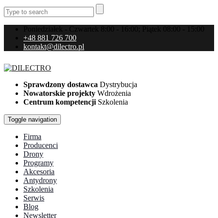
Poniedziałek - Czwartek 8:00 - 16:00; Piątek 08:00 - 15:00
+48 881 726 700
kontakt@dilectro.pl
Sprawdzony dostawca
Dystrybucja
Nowatorskie projekty
Wdrożenia
Centrum kompetencji
Szkolenia
Toggle navigation
Firma
Producenci
Drony
Programy
Akcesoria
Antydrony
Szkolenia
Serwis
Blog
Newsletter