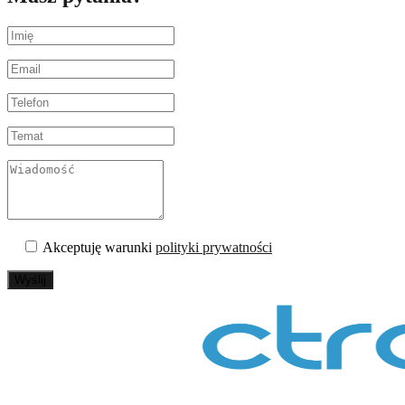
temperaturze wyższej od zera absolutnego emituje promieniowanie
cieplne, które jest niewidoczne dla ludzkiego oka. Kamery te
przekształcają to promieniowanie na obraz widoczny na ekranie,
przedstawiając różnice temperatur w różnych kolorach. Dzięki temu
strażacy mogą widzieć przez dym, ciemność i inne przeszkody.
Technologia ta jest niezastąpiona w sytuacjach awaryjnych, gdzie
czas i precyzja są kluczowe.
Zastosowania kamery termowizyjnej w pracy straży
Kamery termowizyjne znajdują szerokie zastosowanie w pracy
strażaków. Umożliwiają szybkie lokalizowanie źródeł ciepła, co jest
kluczowe podczas pożarów. Pozwalają także na skuteczne
wykrywanie ukrytych ognisk pożaru, które mogą pozostać
niewidoczne gołym okiem. Kamery te są także używane do
Akceptuję warunki
polityki prywatności
poszukiwania osób w zadymionych lub ciemnych pomieszczeniach.
Ponadto, termowizja pomaga w ocenie stanu konstrukcji po
Wyślij
pożarze, co jest niezbędne do oceny bezpieczeństwa budynku.
Dzięki tym narzędziom strażacy mogą skuteczniej i bezpieczniej
wykonywać swoje zadania.
Kamera termowizyjna ułatwia monitorowanie
warunków strażacy