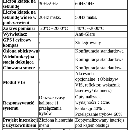
Liczba klatek na
30Hz/9Hz
60Hz/9Hz
sekundę
Liczba klatek na
sekundę wideo w
20Hz maks.
50Hz maks.
podczerwieni
Zakres pomiaru
-20°C ~2000°C
-40°C ~2000°C
Wyświetlacz
/
Anti-Glare
GPS i cyfrowy
/
Zintegrowany
kompas
Osłona obiektywu
/
Konfiguracja standardowa
Wielofunkcyjna
/
Konfiguracja standardowa
stacja dokująca
Chowana smycz
/
Konfiguracja standardowa
Akcesoria
opcjonalne（Obiektyw
Moduł VIS
/
VIS, reflektor, wskaźnik
laserowy/ dalmierz）
Optymalizacja
Dłuższe czasy
wydajności：Czas
Responsywność
kalibracji i
systemu
przełączania
kalibracji-40%，
trybów
Przełączanie trybów-60%
Projekt interakcji
Złożona hierarchia
Zoptymalizowany interfejs
z użytkownikiem
menu
pod kątem obsługi