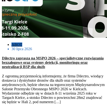
ABOT
30 lipca 2026
Dilectro zaprasza na MSPO 2026 – specjalistyczne rozwiązania
bezzałogowe oraz systemy detekcji, monitoringu oraz
neutralizacji BSP dla służb
Z ogromną przyjemnością informujemy, że firma Dilectro, wiodący
dostawca i dystrybutor dronów dla służb oraz systemów
antydronowych, będzie obecna na tegorocznym Międzynarodowym
Salonie Przemysłu Obronnego MSPO 2026 w Kielcach.
Wydarzenie odbędzie się w dniach 8-11 września 2025 roku w
Targach Kielce, a stoisko Dilectro o powierzchni 28m2 znajdować
się będzie w Hali 2, pod numerem […]