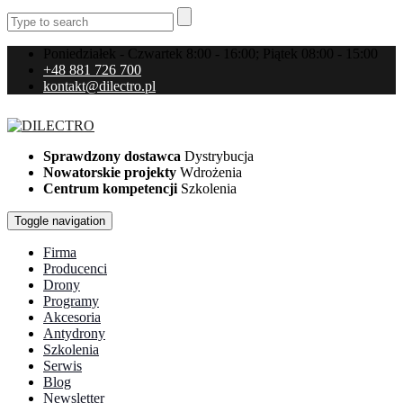
Poniedziałek - Czwartek 8:00 - 16:00; Piątek 08:00 - 15:00
+48 881 726 700
kontakt@dilectro.pl
Sprawdzony dostawca
Dystrybucja
Nowatorskie projekty
Wdrożenia
Centrum kompetencji
Szkolenia
Toggle navigation
Firma
Producenci
Drony
Programy
Akcesoria
Antydrony
Szkolenia
Serwis
Blog
Newsletter