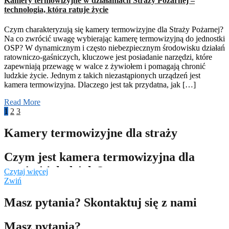
Kamery termowizyjne w działaniach Straży Pożarnej –
technologia, która ratuje życie
Czym charakteryzują się kamery termowizyjne dla Straży Pożarnej?
Na co zwrócić uwagę wybierając kamerę termowizyjną do jednostki
OSP? W dynamicznym i często niebezpiecznym środowisku działań
ratowniczo-gaśniczych, kluczowe jest posiadanie narzędzi, które
zapewniają przewagę w walce z żywiołem i pomagają chronić
ludzkie życie. Jednym z takich niezastąpionych urządzeń jest
kamera termowizyjna. Dlaczego jest tak przydatna, jak […]
Read More
1
2
3
Kamery termowizyjne dla straży
Czym jest kamera termowizyjna dla
straży i jak działa?
Czytaj więcej
Zwiń
Podstawowe zasady działania kamery termowizyjnej
Masz pytania? Skontaktuj się z nami
Kamery termowizyjne działają na zasadzie detekcji promieniowania
podczerwonego emitowanego przez obiekty. Każde ciało o
Masz pytania?