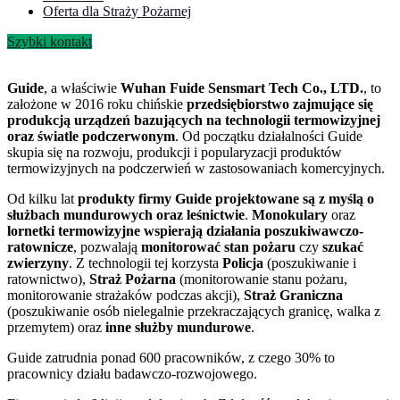
Oferta dla Straży Pożarnej
Szybki kontakt
Guide
, a właściwie
Wuhan Fuide Sensmart Tech Co., LTD.
, to
założone w 2016 roku chińskie
przedsiębiorstwo zajmujące się
produkcją urządzeń bazujących na technologii termowizyjnej
oraz światle podczerwonym
. Od początku działalności Guide
skupia się na rozwoju, produkcji i popularyzacji produktów
termowizyjnych na podczerwień w zastosowaniach komercyjnych.
Od kilku lat
produkty firmy Guide projektowane są z myślą o
służbach mundurowych oraz leśnictwie
.
Monokulary
oraz
lornetki termowizyjne
wspierają działania poszukiwawczo-
ratownicze
, pozwalają
monitorować stan pożaru
czy
szukać
zwierzyny
. Z technologii tej korzysta
Policja
(poszukiwanie i
ratownictwo),
Straż Pożarna
(monitorowanie stanu pożaru,
monitorowanie strażaków podczas akcji),
Straż Graniczna
(poszukiwanie osób nielegalnie przekraczających granicę, walka z
przemytem) oraz
inne służby mundurowe
.
Guide zatrudnia ponad 600 pracowników, z czego 30% to
pracownicy działu badawczo-rozwojowego.