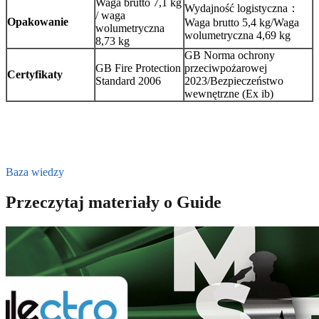
Waga brutto 7,1 kg
Wydajność logistyczna：
/ waga
Opakowanie
Waga brutto 5,4 kg/Waga
wolumetryczna
wolumetryczna 4,69 kg
8,73 kg
GB Norma ochrony
GB Fire Protection
przeciwpożarowej
Certyfikaty
Standard 2006
2023/Bezpieczeństwo
wewnętrzne (Ex ib)
Baza wiedzy
Przeczytaj materiały o Guide