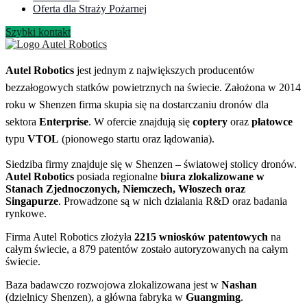
Oferta dla Straży Pożarnej
Szybki kontakt
Autel Robotics
jest jednym z największych producentów
bezzałogowych statków powietrznych na świecie. Założona w 2014
roku w Shenzen firma skupia się na dostarczaniu dronów dla
sektora
Enterprise
. W ofercie znajdują się
coptery
oraz
płatowce
typu
VTOL
(pionowego startu oraz lądowania).
Siedziba firmy znajduje się w Shenzen – światowej stolicy dronów.
Autel Robotics
posiada regionalne
biura zlokalizowane w
Stanach Zjednoczonych, Niemczech, Włoszech oraz
Singapurze
. Prowadzone są w nich dzialania R&D oraz badania
rynkowe.
Firma Autel Robotics złożyła
2215 wniosków patentowych
na
całym świecie, a 879 patentów zostało autoryzowanych na całym
świecie.
Baza badawczo rozwojowa zlokalizowana jest w
Nashan
(dzielnicy Shenzen), a główna fabryka w
Guangming
.