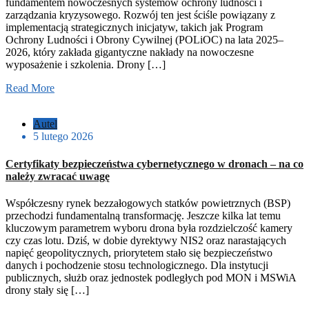
fundamentem nowoczesnych systemów ochrony ludności i
zarządzania kryzysowego. Rozwój ten jest ściśle powiązany z
implementacją strategicznych inicjatyw, takich jak Program
Ochrony Ludności i Obrony Cywilnej (POLiOC) na lata 2025–
2026, który zakłada gigantyczne nakłady na nowoczesne
wyposażenie i szkolenia. Drony […]
Read More
Autel
5 lutego 2026
Certyfikaty bezpieczeństwa cybernetycznego w dronach – na co
należy zwracać uwagę
Współczesny rynek bezzałogowych statków powietrznych (BSP)
przechodzi fundamentalną transformację. Jeszcze kilka lat temu
kluczowym parametrem wyboru drona była rozdzielczość kamery
czy czas lotu. Dziś, w dobie dyrektywy NIS2 oraz narastających
napięć geopolitycznych, priorytetem stało się bezpieczeństwo
danych i pochodzenie stosu technologicznego. Dla instytucji
publicznych, służb oraz jednostek podległych pod MON i MSWiA
drony stały się […]