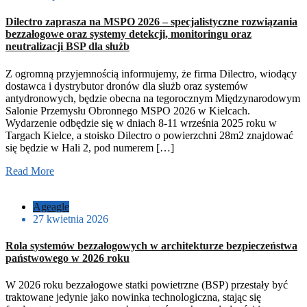
Dilectro zaprasza na MSPO 2026 – specjalistyczne rozwiązania
bezzałogowe oraz systemy detekcji, monitoringu oraz
neutralizacji BSP dla służb
Z ogromną przyjemnością informujemy, że firma Dilectro, wiodący
dostawca i dystrybutor dronów dla służb oraz systemów
antydronowych, będzie obecna na tegorocznym Międzynarodowym
Salonie Przemysłu Obronnego MSPO 2026 w Kielcach.
Wydarzenie odbędzie się w dniach 8-11 września 2025 roku w
Targach Kielce, a stoisko Dilectro o powierzchni 28m2 znajdować
się będzie w Hali 2, pod numerem […]
Read More
Ageagle
27 kwietnia 2026
Rola systemów bezzałogowych w architekturze bezpieczeństwa
państwowego w 2026 roku
W 2026 roku bezzałogowe statki powietrzne (BSP) przestały być
traktowane jedynie jako nowinka technologiczna, stając się