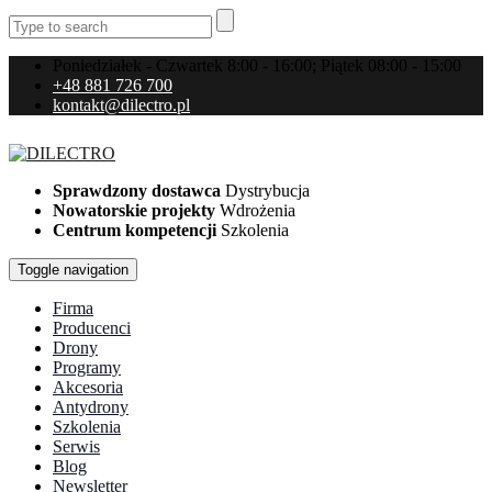
Poniedziałek - Czwartek 8:00 - 16:00; Piątek 08:00 - 15:00
+48 881 726 700
kontakt@dilectro.pl
Sprawdzony dostawca
Dystrybucja
Nowatorskie projekty
Wdrożenia
Centrum kompetencji
Szkolenia
Toggle navigation
Firma
Producenci
Drony
Programy
Akcesoria
Antydrony
Szkolenia
Serwis
Blog
Newsletter