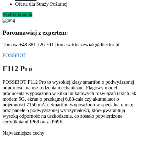
Oferta dla Straży Pożarnej
Szybki kontakt
Porozmawiaj z expertem:
Tomasz +48 881 726 701 | tomasz.kloczewiak@dilectro.pl
FOSSiBOT
F112 Pro
FOSSiBOT F112 Pro to wysokiej klasy smartfon o podwyższonej
odporności na uszkodzenia mechaniczne. Flagowy model
producenta wyposażono w kilka unikatowych rozwiązań takich jak
modem 5G, ekran o przekątnej 6,88-cala czy akumulator o
pojemności 7150 mAh. Smartfon wyposażono w specjalną ramkę
oraz panele o podwyższonej wytrzymałości, które gwarantują
wysoką odporność na uszkodzenia, co zostało potwierdzone
certyfikatami IP68 oraz IP69K.
Najważniejsze cechy: