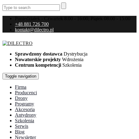
Poniedziałek - Czwartek 8:00 - 16:00; Piątek 08:00 - 15:00
+48 881 726 700
kontakt@dilectro.pl
Sprawdzony dostawca
Dystrybucja
Nowatorskie projekty
Wdrożenia
Centrum kompetencji
Szkolenia
Toggle navigation
Firma
Producenci
Drony
Programy
Akcesoria
Antydrony
Szkolenia
Serwis
Blog
Newsletter