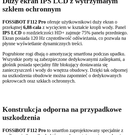
Duży ekran IPS LCD z wytrzymałym
szkłem ochronnym
FOSSiBOT F112 Pro
oferuje użytkownikowi duży ekran o
przekątnej
6,88-cala
z wycięciem w kształcie kropli wody. Panel
IPS LCD
o rozdzielczości HD+ zajmuje 75% panelu przedniego.
Ekran posiada 120 Hz częstotliwość odświeżania, co pozwala na
płynne wyświetlanie dynamicznych treści.
Pogrubione rogi dbają o amortyzację smartfona podczas upadku.
Wszystkie porty są zabezpieczone dedykowanymi zaślepkami, a
głośnik posiada specjalny filtr blokujący dostawania się
zanieczyszczeń i wody do wnętrza obudowy. Dzięki tak odpornej
na uszkodzenia obudowie można zapomnieć o dedykowanych
pokrowcach oraz szkłach ochronnych.
Konstrukcja odporna na przypadkowe
uszkodzenia
FOSSiBOT F112 Pro
to smartfon zaprojektowany specjalnie z