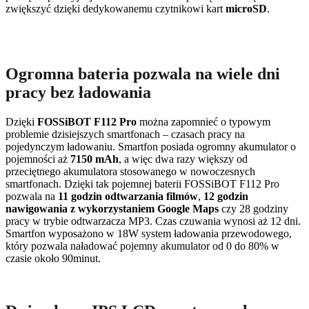
zwiększyć dzięki dedykowanemu czytnikowi kart
microSD
.
Ogromna bateria pozwala na wiele dni
pracy bez ładowania
Dzięki
FOSSiBOT F112 Pro
można zapomnieć o typowym
problemie dzisiejszych smartfonach – czasach pracy na
pojedynczym ładowaniu. Smartfon posiada ogromny akumulator o
pojemności aż
7150 mAh
, a więc dwa razy większy od
przeciętnego akumulatora stosowanego w nowoczesnych
smartfonach. Dzięki tak pojemnej baterii FOSSiBOT F112 Pro
pozwala na
11 godzin odtwarzania filmów
,
12 godzin
nawigowania z wykorzystaniem Google Maps
czy 28 godziny
pracy w trybie odtwarzacza MP3. Czas czuwania wynosi aż 12 dni.
Smartfon wyposażono w 18W system ładowania przewodowego,
który pozwala naładować pojemny akumulator od 0 do 80% w
czasie około 90minut.