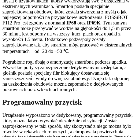
myślą o użytkownikach, którzy wykorzystują swoje urządzenia w
ekstremalnych warunkach. Smartfon posiada specjalnie
zaprojektowaną obudowę, która została stworzona z myślą o jak
najlepszej odporności na przypadkowe uszkodzenia. FOSSiBOT
F112 Pro jest zgodny z normami
IP68
oraz
IP69K
. Tym samym
smartfon może przebywać w wodzie na głębokości do 1,5 m przez
30 minut, jest odporny na wstrząsy, kurz, piach oraz upadki z
wysokości 1,5 metra. Dodatkowo podzespoły zostały
zaprojektowane tak, aby smartfon mógł pracować w ekstremalnych
temperaturach – od -20 do +50 ℃.
Pogrubione rogi dbają o amortyzację smartfona podczas upadku.
Wszystkie porty są zabezpieczone dedykowanymi zaślepkami, a
głośnik posiada specjalny filtr blokujący dostawania się
zanieczyszczeń i wody do wnętrza obudowy. Dzięki tak odpornej
na uszkodzenia obudowie można zapomnieć o dedykowanych
pokrowcach oraz szkłach ochronnych.
Programowalny przycisk
Urządzenie wyposażono w dedykowany, programowalny przycisk,
który można łatwo wywołać niezależnie od sytuacji. Został
zaprojektowany w taki sposób, aby skorzystać z niego można było
również w rękawicach roboczych, a chropowata powierzchnia