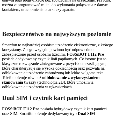
ułatwia jego identyfikację bez spoglądania na urządzenie. Przycisk
można zaprogramować m. in. do wykonania połączenia z danym
kontaktem, uruchomienia latarki czy aparatu.
Bezpieczeństwo na najwyższym poziomie
Smartfon to najbardziej osobiste urządzenie elektroniczne, z którego
korzystamy. Z tego względu powinno być odpowiednio
zabezpieczone przed osobami trzecimi.
FOSSiBOT F112 Pro
posiada dedykowany czytnik linii papilarnych. Co istotne jest to
klasyczne rozwiązanie zintegrowane z przyciskiem zasilającym,
które charakteryzuje się wysoką dokładnością oraz pozwala na
odblokowanie urządzenie zabrudzoną lub lekko wilgotną ręką.
Telefon oferuje również
odblokowanie z wykorzystaniem
skanowania twarzy
(technologia 2D), które umożliwia
odblokowanie urządzenia w rękawiczkach.
Dual SIM i czytnik kart pamięci
FOSSiBOT F112 Pro
posiada hybrydowy czytnik kart pamięci
oraz SIM. Smartfon oferuje dedykowany tryb
Dual SIM