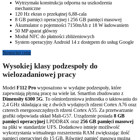
Wytrzymała konstrukcja odporna na uszkodzenia
mechaniczne
120 Hz ekran o przekątnej 6,88-cala
8 GB pamięci operacyjnej i 256 GB pamięci masowej
Akumulator o pojemności 7150mAh z 18 W ładowaniem
50 MP aparat główny
Moduł NFC do płatności zbliżeniowych
System operacyjny Android 14 z dostępem do usług Google
Negocjuj cenę
Wysokiej klasy podzespoły do
wielozadaniowej pracy
Model
F112 Pro
wyposażono w wydajne podzespoły, które
zapewniają płynną pracę na wiele lat. Smartfon zbudowano z
Dimensity 6300 5G
. To ośmiordzeniowa jednostka o taktowaniu do
2,4 GHz składająca się z dwóch wydajnych rdzeni Cortex A76 oraz
czterech energooszczędnych rdzeni Cortex A55. Za przetwarzanie
grafiki odpowiada układ Mali-G57. Urządzenie posiada
8 GB
pamięci operacyjnej
LPDDR4X oraz
256 GB pamięci masowej
na pliki w standardzie UFS. Dodatkowo istnieje możliwość
wykorzystania wirtualnego rozszerzenia RAM zwiększając ilość
pamięci operacyjnej do 15 GB. Również pamięć masową można