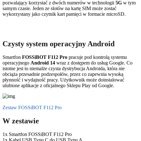
pozwalający korzystać z dwóch numerów w technologii
5G
w tym
samym czasie. Jeden ze slotów na kartę SIM może zostać
wykorzystany jako czytnik kart pamięci w formacie microSD.
Czysty system operacyjny Android
Smartfon
FOSSiBOT F112 Pro
pracuje pod kontrolą systemu
operacyjnego
Android 14
wraz z dostępem do usług Google. Co
istotne jest to niemalże czysta dystrybucja Androida, która nie
obciąża przesadnie podzespołów, przez co zapewnia wysoką
płynność i wydajność pracy. Użytkownik może doinstalować
ulubione aplikacje z oficjalnego Sklepu Play od Google.
Zestaw FOSSiBOT F112 Pro
W zestawie
1x Smartfon FOSSiBOT F112 Pro
1x Kabel USB Typu C do USB Typu A