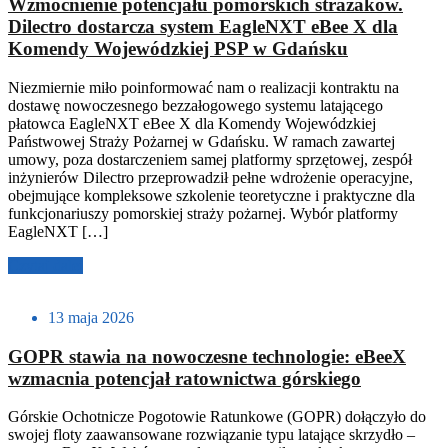
Wzmocnienie potencjału pomorskich strażaków.
Dilectro dostarcza system EagleNXT eBee X dla
Komendy Wojewódzkiej PSP w Gdańsku
Niezmiernie miło poinformować nam o realizacji kontraktu na
dostawę nowoczesnego bezzałogowego systemu latającego
płatowca EagleNXT eBee X dla Komendy Wojewódzkiej
Państwowej Straży Pożarnej w Gdańsku. W ramach zawartej
umowy, poza dostarczeniem samej platformy sprzętowej, zespół
inżynierów Dilectro przeprowadził pełne wdrożenie operacyjne,
obejmujące kompleksowe szkolenie teoretyczne i praktyczne dla
funkcjonariuszy pomorskiej straży pożarnej. Wybór platformy
EagleNXT […]
Czytaj dalej
13 maja 2026
GOPR stawia na nowoczesne technologie: eBeeX
wzmacnia potencjał ratownictwa górskiego
Górskie Ochotnicze Pogotowie Ratunkowe (GOPR) dołączyło do
swojej floty zaawansowane rozwiązanie typu latające skrzydło –