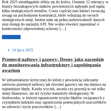
Rok 2025 nieubłagalnie zbliża się do końca. Ostatnie 12 miesięcy w
branży bezzałogowych statków powietrznych upłynęło pod egidą
kilku strategicznych trendów. Coraz częściej nasi klienci zwracają
uwagę na pochodzenie konstrukcji, które wdrażają do swoich
strategicznych misji. Istotna stała się pełna audytowalność danych
oraz dostęp do narzędzi API. Nie wolno również zapominać o
konieczności odpowiedniej ochrony […]
Czytaj dalej
14 lipca 2025
Przemysł naftowy i gazowy: Drony jako narzędzie
do monitorowania infrastruktury i zapobiegania
awariom
W infrastrukturze krytycznej do której z pewnością zaliczamy
zarówno przemysł naftowy jak również gazowy nie ma miejsca na
najmniejsze błędy. Każdy wyciek, awaria czy przestój to nie tylko
straty finansowe, ale też ryzyko katastrofy ekologicznej. W
środowisku, w którym ograniczenie ryzyka błędów związanych z
czynnikiem ludzkim oraz ograniczenia potencjalnych uszczerbków
na zdrowiu i życiu pracowników […]