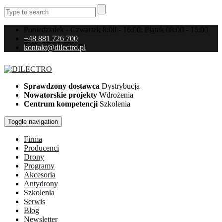
Poniedziałek - Czwartek 8:00 - 16:00; Piątek 08:00 - 15:00
+48 881 726 700
kontakt@dilectro.pl
Sprawdzony dostawca
Dystrybucja
Nowatorskie projekty
Wdrożenia
Centrum kompetencji
Szkolenia
Toggle navigation
Firma
Producenci
Drony
Programy
Akcesoria
Antydrony
Szkolenia
Serwis
Blog
Newsletter