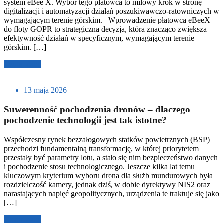
system eBee X. Wybór tego płatowca to milowy krok w stronę
digitalizacji i automatyzacji działań poszukiwawczo-ratowniczych w
wymagającym terenie górskim. Wprowadzenie płatowca eBeeX
do floty GOPR to strategiczna decyzja, która znacząco zwiększa
efektywność działań w specyficznym, wymagającym terenie
górskim. […]
Czytaj dalej
13 maja 2026
Suwerenność pochodzenia dronów – dlaczego
pochodzenie technologii jest tak istotne?
Współczesny rynek bezzałogowych statków powietrznych (BSP)
przechodzi fundamentalną transformację, w której priorytetem
przestały być parametry lotu, a stało się nim bezpieczeństwo danych
i pochodzenie stosu technologicznego. Jeszcze kilka lat temu
kluczowym kryterium wyboru drona dla służb mundurowych była
rozdzielczość kamery, jednak dziś, w dobie dyrektywy NIS2 oraz
narastających napięć geopolitycznych, urządzenia te traktuje się jako
[…]
Czytaj dalej