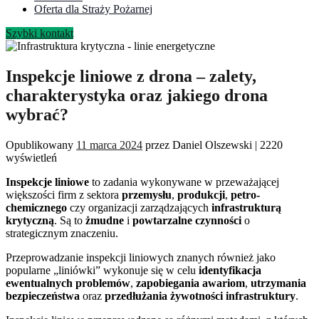
Oferta dla Straży Pożarnej
Szybki kontakt
Inspekcje liniowe z drona – zalety,
charakterystyka oraz jakiego drona
wybrać?
Opublikowany
11 marca 2024
przez
Daniel Olszewski
|
2220
wyświetleń
Inspekcje liniowe
to zadania wykonywane w przeważającej
większości firm z sektora
przemysłu
,
produkcji
,
petro-
chemicznego
czy organizacji zarządzających
infrastrukturą
krytyczną
. Są to
żmudne
i
powtarzalne
czynności
o
strategicznym znaczeniu.
Przeprowadzanie inspekcji liniowych znanych również jako
popularne „liniówki” wykonuje się w celu
identyfikacja
ewentualnych problemów
,
zapobiegania awariom
,
utrzymania
bezpieczeństwa
oraz
przedłużania żywotności infrastruktury
.