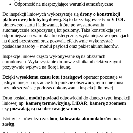
Odporność na niesprzyjające warunki atmosferyczne
Do inspekcji liniowych wykorzystuje się
drony o konstrukcji
płatowcowej lub hybrydowej
. Są to bezzałogowce typu
VTOL
–
pionowego startu i lądowania, które po wystartowaniu
automatycznie rozpoczynają lot poziomy. Taka konstrukcja jest
odporniejsza na warunki atmosferyczne, wydajniejsza w operacjach
na dużej przestrzeni oraz pozwala efektywnie wykorzystać
posiadane zasoby – moduł payload oraz pakiet akumulatorów.
Inspekcje liniowe często wykonywane są na obszarach
chronionych. Wykorzystanie dronów z silnikami elektrycznymi
pozytywnie wpływa na florę i faunę.
Dzięki
wysokiemu czasu lotu
i
zasięgowi
operator pozostaje w
jednym miejscu np. aucie lub punkcie obserwacyjnym i nie musi
przemieszczać się podczas dokonywania inspekcji liniowej.
Dron posiada
moduł payload
odpowiedni do danego typu inspekcji
liniowej np.
kamerę termowizyjną
,
LiDAR
,
kamerę z zoomem
czy
pozwalającą na obserwację w nocy
.
Istotny jest również
czas lotu
,
ładowania akumulatorów
oraz
zasięg
.