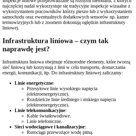
Inspekcje liniowe przeprowadzane są różnymi metodami, z których
najczęściej nadal wykorzystuje się tradycyjne inspekcje wizualne z
wykorzystaniem pracowników którzy pieszo lub z wykorzystaniem
samochodu oraz ewentualnych dodatkowych sensorów np. kamer
termowizyjnych lub z zoomem dokonują oględzin infrastruktury
liniowej.
Infrastruktura liniowa – czym tak
naprawdę jest?
Infrastruktura liniowa obejmuje różnorodne elementy, które tworzą
sieć liniową lub korzystają z linii w celu transportu, dostarczania
energii, komunikacji, itp. Do infrastruktury liniowej zaliczamy:
Linie energetyczne
:
Przesyłowe linie wysokiego napięcia
(elektroenergetyczne).
Rozdzielcze linie średniego i niskiego napięcia
(elektroenergetyczne).
Linie telekomunikacyjne
:
Kable światłowodowe.
Linie telefoniczne.
Sieci wodociągowe i kanalizacyjne
:
Rurociągi przewożące wodę pitną.