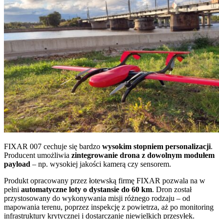
FIXAR 007 cechuje się bardzo
wysokim stopniem personalizacji
.
Producent umożliwia
zintegrowanie drona z dowolnym modułem
payload
– np. wysokiej jakości kamerą czy sensorem.
Produkt opracowany przez łotewską firmę FIXAR pozwala na w
pełni
automatyczne loty o dystansie do 60 km
. Dron został
przystosowany do wykonywania misji różnego rodzaju – od
mapowania terenu, poprzez inspekcję z powietrza, aż po monitoring
infrastruktury krytycznej i dostarczanie niewielkich przesyłek.