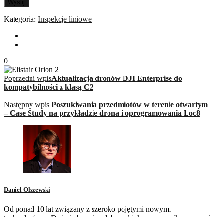
Wyślij
Kategoria:
Inspekcje liniowe
0
Poprzedni wpis
Aktualizacja dronów DJI Enterprise do
kompatybilności z klasą C2
Następny wpis
Poszukiwania przedmiotów w terenie otwartym
– Case Study na przykładzie drona i oprogramowania Loc8
Daniel Olszewski
Od ponad 10 lat związany z szeroko pojętymi nowymi