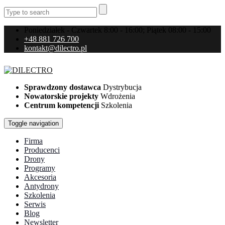
Poniedziałek - Czwartek 8:00 - 16:00; Piątek 08:00 - 15:00
+48 881 726 700
kontakt@dilectro.pl
Sprawdzony dostawca
Dystrybucja
Nowatorskie projekty
Wdrożenia
Centrum kompetencji
Szkolenia
Toggle navigation
Firma
Producenci
Drony
Programy
Akcesoria
Antydrony
Szkolenia
Serwis
Blog
Newsletter