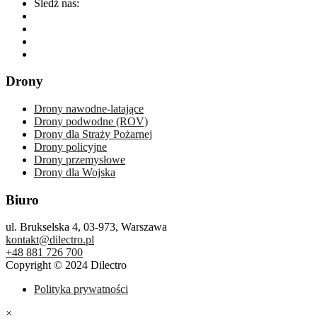
Śledź nas:
Drony
Drony nawodne-latające
Drony podwodne (ROV)
Drony dla Straży Pożarnej
Drony policyjne
Drony przemysłowe
Drony dla Wojska
Biuro
ul. Brukselska 4, 03-973, Warszawa
kontakt@dilectro.pl
+48 881 726 700
Copyright © 2024 Dilectro
Polityka prywatności
×