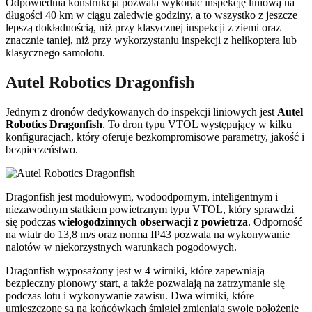
Odpowiednia konstrukcja pozwala wykonać inspekcję liniową na
długości 40 km w ciągu zaledwie godziny, a to wszystko z jeszcze
lepszą dokładnością, niż przy klasycznej inspekcji z ziemi oraz
znacznie taniej, niż przy wykorzystaniu inspekcji z helikoptera lub
klasycznego samolotu.
Autel Robotics Dragonfish
Jednym z dronów dedykowanych do inspekcji liniowych jest
Autel
Robotics
Dragonfish
. To dron typu VTOL występujący w kilku
konfiguracjach, który oferuje bezkompromisowe parametry, jakość i
bezpieczeństwo.
Dragonfish jest modułowym, wodoodpornym, inteligentnym i
niezawodnym statkiem powietrznym typu VTOL, który sprawdzi
się podczas
wielogodzinnych obserwacji z powietrza
. Odporność
na wiatr do 13,8 m/s oraz norma IP43 pozwala na wykonywanie
nalotów w niekorzystnych warunkach pogodowych.
Dragonfish wyposażony jest w 4 wirniki, które zapewniają
bezpieczny pionowy start, a także pozwalają na zatrzymanie się
podczas lotu i wykonywanie zawisu. Dwa wirniki, które
umieszczone są na końcówkach śmigieł zmieniają swoje położenie