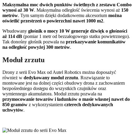
Maksymalna moc dwóch punktów świetlnych z zestawu Combo
wynosi aż 30 W
. Maksymalna odległość świecenia wynosi aż
150
metrów
. Tym samym dzięki dodatkowemu akcesorium
można
oświetlić przestrzeń o powierzchni nawet 1000 m2
.
Wbudowany
głośnik o mocy 10 W generuje dźwięk o głośności
aż 114 dB
(pomiar 1 metr od bezzałogowego statku powietrznego).
Tak donośny głośnik pozwala na
przekazywanie komunikatów
na odległość powyżej 300 metrów
.
Moduł zrzutu
Drony z serii Evo Max od Autel Robotics można doposażyć
również w
dedykowany moduł zrzutu
. Rozwiązanie to
montowane jest na dolnej części obudowy drona z zachowaniem
bezpośredniego dostępu do wszystkich czujników oraz
wymiennego akumulatora. Moduł zrzutu pozwala na
przymocowanie towarów i ładunków o masie własnej nawet do
850 gramów
z wykorzystaniem
czterech dedykowanych
uchwytów
.