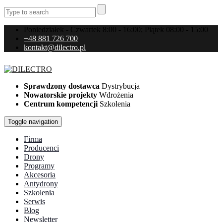
Poniedziałek - Czwartek 8:00 - 16:00; Piątek 08:00 - 15:00
+48 881 726 700
kontakt@dilectro.pl
Sprawdzony dostawca
Dystrybucja
Nowatorskie projekty
Wdrożenia
Centrum kompetencji
Szkolenia
Toggle navigation
Firma
Producenci
Drony
Programy
Akcesoria
Antydrony
Szkolenia
Serwis
Blog
Newsletter