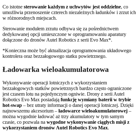
Co istotne
sterowanie każdym z uchwytów jest oddzielne
, co
umożliwia przenoszenie czterech niezależnych ładunków i zrzut ich
w różnorodnych miejscach.
Sterowanie modułem zrzutu odbywa się za pośrednictwem
dedykowanej opcji umieszczone w oprogramowaniu aparatury
dołączone do dronów Autel Robotics z serii Evo Max*.
*Konieczna może być aktualizacja oprogramowania układowego
kontrolera oraz bezzałogowego statku powietrznego.
Ładowarka wieloakumulatorowa
Wykonywanie operacji lotniczych z wykorzystaniem
bezzałogowych statków powietrznych bardzo często ograniczone
jest czasem lotu na pojedynczym ogniwie. Drony z serii Autel
Robotics Evo Max posiadają
funkcję wymiany baterii w trybie
hot-swap
– bez utraty informacji o danej operacji lotniczej. Dzięki
najnowszemu akcesorium –
ładowarce wieloakumulatorowej
–
można wygodnie ładować aż trzy akumulatory w tym samym
czasie, co pozwala na
wygodne wykonywanie ciągłych misji z
wykorzystaniem dronów Autel Robotics Evo Max
.