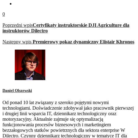
0
Poprzedni wpis
Certyfikaty instruktorskie DJI Agriculture dla
instruktorów Dilectro
Następny wpis
Premierowy pokaz dynamiczny Elistair Khronos
Daniel Olszewski
Od ponad 10 lat związany z szeroko pojętymi nowymi
technologiami. Doświadczenie zdobywał jako pracownik pierwszej
i drugiej linii wsparcia IT, dziennikarz technologiczny oraz
motoryzacyjny. Aktualnie zajmuje się optymalizacją
funkcjonowania procesów biznesowych i marketingiem
bezzałogowych statków powietrznych dla sektora enterprise W
Dilectro. Czynny dziennikarz technologiczny w tematyce IT dla