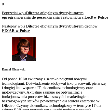
0
Poprzedni wpis
Dilectro oficjalnym dystrybutorem
oprogramowania do poszukiwania i ratownictwa Loc8 w Polsce
Następny wpis
Dilectro oficjalnym dystrybutorem dronów
FIXAR w Polsce
Daniel Olszewski
Od ponad 10 lat związany z szeroko pojętymi nowymi
technologiami. Doświadczenie zdobywał jako pracownik pierwszej
i drugiej linii wsparcia IT, dziennikarz technologiczny oraz
motoryzacyjny. Aktualnie zajmuje się optymalizacją
funkcjonowania procesów biznesowych i marketingiem
bezzałogowych statków powietrznych dla sektora enterprise W
Dilectro. Czynny dziennikarz technologiczny w tematyce IT dla
sektora B2B oraz prowadzący autorski podcast o nowych