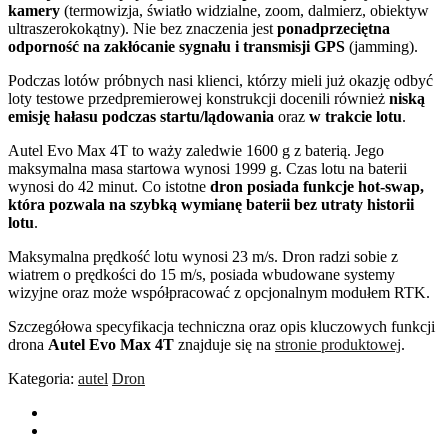
kamery
(termowizja, światło widzialne, zoom, dalmierz, obiektyw
ultraszerokokątny). Nie bez znaczenia jest
ponadprzeciętna
odporność na zakłócanie sygnału i transmisji GPS
(jamming).
Podczas lotów próbnych nasi klienci, którzy mieli już okazję odbyć
loty testowe przedpremierowej konstrukcji docenili również
niską
emisję hałasu podczas startu/lądowania
oraz
w trakcie lotu
.
Autel Evo Max 4T to waży zaledwie 1600 g z baterią. Jego
maksymalna masa startowa wynosi 1999 g. Czas lotu na baterii
wynosi do 42 minut. Co istotne
dron posiada funkcje hot-swap,
która pozwala na szybką wymianę baterii bez utraty historii
lotu
.
Maksymalna prędkość lotu wynosi 23 m/s. Dron radzi sobie z
wiatrem o prędkości do 15 m/s, posiada wbudowane systemy
wizyjne oraz może współpracować z opcjonalnym modułem RTK.
Szczegółowa specyfikacja techniczna oraz opis kluczowych funkcji
drona
Autel Evo Max 4T
znajduje się na
stronie produktowej
.
Kategoria:
autel
Dron