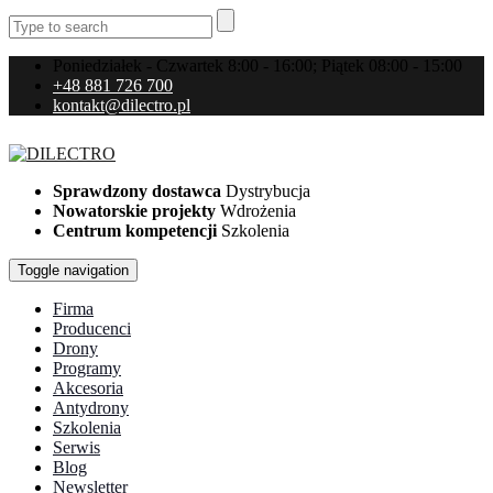
Poniedziałek - Czwartek 8:00 - 16:00; Piątek 08:00 - 15:00
+48 881 726 700
kontakt@dilectro.pl
Sprawdzony dostawca
Dystrybucja
Nowatorskie projekty
Wdrożenia
Centrum kompetencji
Szkolenia
Toggle navigation
Firma
Producenci
Drony
Programy
Akcesoria
Antydrony
Szkolenia
Serwis
Blog
Newsletter