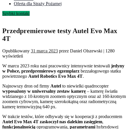
Oferta dla Straży Pożarnej
Szybki kontakt
Przedpremierowe testy Autel Evo Max
4T
Opublikowany
31 marca 2023
przez
Daniel Olszewski
|
1280
wyświetleń
W marcu 2023 roku nasi pracownicy intensywnie testowali
jedyny
w Polsce,
przedpremierowy egzemplarz
bezzałogowego statku
powietrznego
Autel Robotics Evo Max 4T
.
Najnowszy dron od firmy
Autel
to niewielki quadrocopter
wyposażony w uniwersalny zestaw kamerę
– kamerę światła
widzianego z 10-krotnym zoomem optycznym oraz aż 160-krotnym
zoomem cyfrowym, kamerę szerokokątną oraz radiometryczną
kamerę termowizyjną 640 px.
W trakcie testów, które odbywały się w kooperacji z producentem
Autel Evo Max 4T zaskoczył nas dalekim zasięgiem
,
funkcjonalnością
oprogramowania,
parametrami
hybrydowej