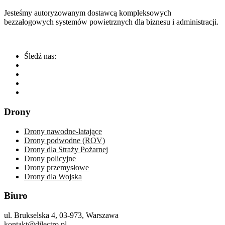
Jesteśmy autoryzowanym dostawcą kompleksowych
bezzałogowych systemów powietrznych dla biznesu i administracji.
Śledź nas:
Drony
Drony nawodne-latające
Drony podwodne (ROV)
Drony dla Straży Pożarnej
Drony policyjne
Drony przemysłowe
Drony dla Wojska
Biuro
ul. Brukselska 4, 03-973, Warszawa
kontakt@dilectro.pl