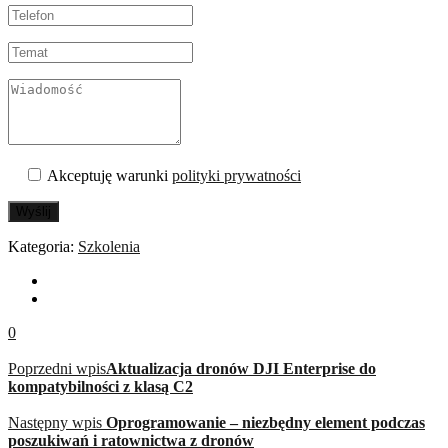
Akceptuję warunki
polityki prywatności
Wyślij
Kategoria:
Szkolenia
0
Poprzedni wpis
Aktualizacja dronów DJI Enterprise do
kompatybilności z klasą C2
Następny wpis
Oprogramowanie – niezbędny element podczas
poszukiwań i ratownictwa z dronów