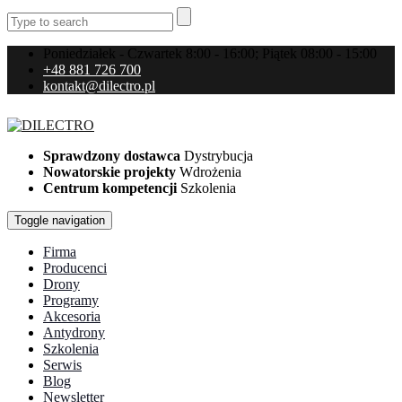
Poniedziałek - Czwartek 8:00 - 16:00; Piątek 08:00 - 15:00
+48 881 726 700
kontakt@dilectro.pl
Sprawdzony dostawca
Dystrybucja
Nowatorskie projekty
Wdrożenia
Centrum kompetencji
Szkolenia
Toggle navigation
Firma
Producenci
Drony
Programy
Akcesoria
Antydrony
Szkolenia
Serwis
Blog
Newsletter