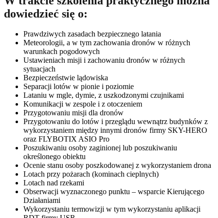
W trakcie szkolenia praktycznego można
dowiedzieć się o:
Prawdziwych zasadach bezpiecznego latania
Meteorologii, a w tym zachowania dronów w różnych
warunkach pogodowych
Ustawieniach misji i zachowaniu dronów w różnych
sytuacjach
Bezpieczeństwie lądowiska
Separacji lotów w pionie i poziomie
Lataniu w mgle, dymie, z uszkodzonymi czujnikami
Komunikacji w zespole i z otoczeniem
Przygotowaniu misji dla dronów
Przygotowaniu do lotów i przeglądu wewnątrz budynków z
wykorzystaniem między innymi dronów firmy SKY-HERO
oraz FLYBOTIX ASIO Pro
Poszukiwaniu osoby zaginionej lub poszukiwaniu
określonego obiektu
Ocenie stanu osoby poszkodowanej z wykorzystaniem drona
Lotach przy pożarach (kominach cieplnych)
Lotach nad rzekami
Obserwacji wyznaczonego punktu – wsparcie Kierującego
Działaniami
Wykorzystaniu termowizji w tym wykorzystaniu aplikacji
RDT firmy USR