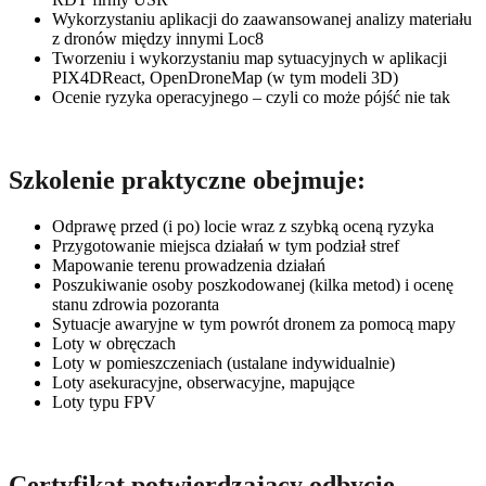
Wykorzystaniu aplikacji do zaawansowanej analizy materiału
z dronów między innymi Loc8
Tworzeniu i wykorzystaniu map sytuacyjnych w aplikacji
PIX4DReact, OpenDroneMap (w tym modeli 3D)
Ocenie ryzyka operacyjnego – czyli co może pójść nie tak
Szkolenie praktyczne obejmuje:
Odprawę przed (i po) locie wraz z szybką oceną ryzyka
Przygotowanie miejsca działań w tym podział stref
Mapowanie terenu prowadzenia działań
Poszukiwanie osoby poszkodowanej (kilka metod) i ocenę
stanu zdrowia pozoranta
Sytuacje awaryjne w tym powrót dronem za pomocą mapy
Loty w obręczach
Loty w pomieszczeniach (ustalane indywidualnie)
Loty asekuracyjne, obserwacyjne, mapujące
Loty typu FPV
Certyfikat potwierdzający odbycie