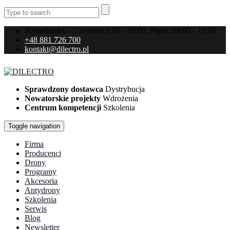
Poniedziałek - Czwartek 8:00 - 16:00; Piątek 08:00 - 15:00
+48 881 726 700
kontakt@dilectro.pl
Sprawdzony dostawca
Dystrybucja
Nowatorskie projekty
Wdrożenia
Centrum kompetencji
Szkolenia
Toggle navigation
Firma
Producenci
Drony
Programy
Akcesoria
Antydrony
Szkolenia
Serwis
Blog
Newsletter