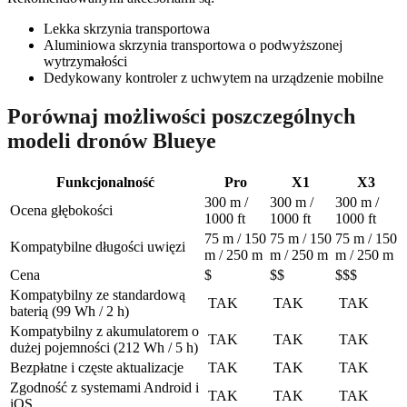
Lekka skrzynia transportowa
Aluminiowa skrzynia transportowa o podwyższonej
wytrzymałości
Dedykowany kontroler z uchwytem na urządzenie mobilne
Porównaj możliwości poszczególnych
modeli dronów Blueye
Funkcjonalność
Pro
X1
X3
300 m /
300 m /
300 m /
Ocena głębokości
1000 ft
1000 ft
1000 ft
75 m / 150
75 m / 150
75 m / 150
Kompatybilne długości uwięzi
m / 250 m
m / 250 m
m / 250 m
Cena
$
$$
$$$
Kompatybilny ze standardową
TAK
TAK
TAK
baterią (99 Wh / 2 h)
Kompatybilny z akumulatorem o
TAK
TAK
TAK
dużej pojemności (212 Wh / 5 h)
Bezpłatne i częste aktualizacje
TAK
TAK
TAK
Zgodność z systemami Android i
TAK
TAK
TAK
iOS