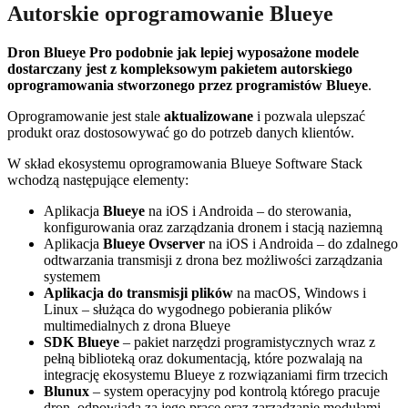
Autorskie oprogramowanie Blueye
Dron Blueye Pro podobnie jak lepiej wyposażone modele
dostarczany jest z kompleksowym pakietem autorskiego
oprogramowania stworzonego przez programistów Blueye
.
Oprogramowanie jest stale
aktualizowane
i pozwala ulepszać
produkt oraz dostosowywać go do potrzeb danych klientów.
W skład ekosystemu oprogramowania Blueye Software Stack
wchodzą następujące elementy:
Aplikacja
Blueye
na iOS i Androida – do sterowania,
konfigurowania oraz zarządzania dronem i stacją naziemną
Aplikacja
Blueye Ovserver
na iOS i Androida – do zdalnego
odtwarzania transmisji z drona bez możliwości zarządzania
systemem
Aplikacja do transmisji plików
na macOS, Windows i
Linux – służąca do wygodnego pobierania plików
multimedialnych z drona Blueye
SDK Blueye
– pakiet narzędzi programistycznych wraz z
pełną biblioteką oraz dokumentacją, które pozwalają na
integrację ekosystemu Blueye z rozwiązaniami firm trzecich
Blunux
– system operacyjny pod kontrolą którego pracuje
dron, odpowiada za jego pracę oraz zarządzanie modułami