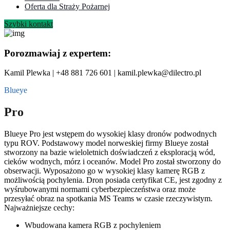
Oferta dla Straży Pożarnej
Szybki kontakt
Porozmawiaj z expertem:
Kamil Plewka | +48 881 726 601 | kamil.plewka@dilectro.pl
Blueye
Pro
Blueye Pro jest wstępem do wysokiej klasy dronów podwodnych
typu ROV. Podstawowy model norweskiej firmy Blueye został
stworzony na bazie wieloletnich doświadczeń z eksploracją wód,
cieków wodnych, mórz i oceanów. Model Pro został stworzony do
obserwacji. Wyposażono go w wysokiej klasy kamerę RGB z
możliwością pochylenia. Dron posiada certyfikat CE, jest zgodny z
wyśrubowanymi normami cyberbezpieczeństwa oraz może
przesyłać obraz na spotkania MS Teams w czasie rzeczywistym.
Najważniejsze cechy:
Wbudowana kamera RGB z pochyleniem