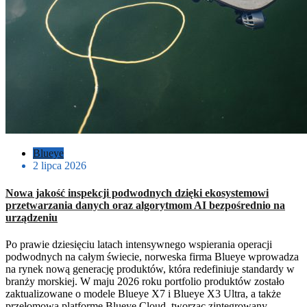
Blueye
2 lipca 2026
Nowa jakość inspekcji podwodnych dzięki ekosystemowi
przetwarzania danych oraz algorytmom AI bezpośrednio na
urządzeniu
Po prawie dziesięciu latach intensywnego wspierania operacji
podwodnych na całym świecie, norweska firma Blueye wprowadza
na rynek nową generację produktów, która redefiniuje standardy w
branży morskiej. W maju 2026 roku portfolio produktów zostało
zaktualizowane o modele Blueye X7 i Blueye X3 Ultra, a także
przełomową platformę Blueye Cloud, tworząc zintegrowany