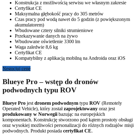
Konstrukcja z możliwością serwisu we własnym zakresie
Certyfikat CE
Maksymalna głębokość pracy do 305 metrów
Czas pracy pod wodą nawet do 5 godzin (z powiększonym
akumulatorem)
Wbudowane cztery silniki strumieniowe
Przekazywanie danych na żywo
Wbudowane oświetlenie 3300 lm
Waga zaledwie 8,6 kg
Certyfikat CE
Kompatybilny z aplikacją mobilną na Androida oraz iOS
Negocjuj cenę
Blueye Pro – wstęp do dronów
podwodnych typu ROV
Blueye Pro
jest
dronem podwodnym
typu
ROV
(Remotely
Operated Vehicle), który został
zaprojektowany
oraz jest
produkowany w Norwegii
bazując na europejskich
komponentach. Konstrukcję stworzono pod kątem prostoty obsługi
oraz wysokiej możliwości personalizacji do różnych rodzajów misji
podwodnych. Produkt posiada
certyfikat CE
.