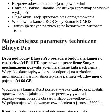
Bezprzewodowa komunikacja na powierzchni
Unikalna, solidna i stabilna konstrukcja zapewniająca wysoką
wydajność
Ciągłe aktualizacje sprzętowe oraz oprogramowania
Wbudowana kamera RGB Sony Exmor R CMOS
Transmisja danych na żywo za pośrednictwem Microsoft
Teams
Najważniejsze parametry techniczne
Blueye Pro
Dron podwodny Blueye Pro posiada wbudowaną kamerę o
rozdzielczości Full HD opracowaną przez firmę Sony
z
mechanizmem pozwalającym na zmianę kąta nachylenia
.
Wszystkie dane zapisywane są na odpornej na uszkodzenia
mechaniczne i warunki atmosferyczne
pamięci wbudowanej
o
pojemności
64
GB
.
Wbudowana kamera RGB posiada wysoką czułość oraz została
opracowana specjalnie pod kątem przechwytywania i
przekazywania obrazu z obszarów słabo doświetlonych.
Współpracuje z wbudowanym oświetleniem o jasności 3300 lm.
Konstrukcja drona posiada wbudowane
cztery silniki