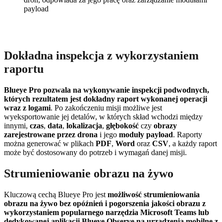
payload
Dokładna inspekcja z wykorzystaniem
raportu
Blueye Pro pozwala na wykonywanie inspekcji podwodnych,
których rezultatem jest dokładny raport wykonanej operacji
wraz z logami
. Po zakończeniu misji możliwe jest
wyeksportowanie jej detalów, w których skład wchodzi między
innymi,
czas
,
data
,
lokalizacja
,
głębokość
czy
obrazy
zarejestrowane przez drona
i jego
moduły payload
. Raporty
można generować w plikach
PDF
,
Word
oraz
CSV
, a każdy raport
może być dostosowany do potrzeb i wymagań danej misji.
Strumieniowanie obrazu na żywo
Kluczową cechą Blueye Pro jest
możliwość strumieniowania
obrazu na żywo bez opóźnień i pogorszenia jakości obrazu z
wykorzystaniem popularnego narzędzia Microsoft Teams lub
dedykowanej aplikacji Blueye Observe na urządzenia mobilne z