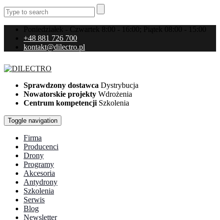
Poniedziałek - Czwartek 8:00 - 16:00; Piątek 08:00 - 15:00
+48 881 726 700
kontakt@dilectro.pl
Sprawdzony dostawca
Dystrybucja
Nowatorskie projekty
Wdrożenia
Centrum kompetencji
Szkolenia
Toggle navigation
Firma
Producenci
Drony
Programy
Akcesoria
Antydrony
Szkolenia
Serwis
Blog
Newsletter