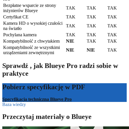
Bezpłatne wsparcie ze strony
TAK
TAK
TAK
inżynierów Blueye
Certyfikat CE
TAK
TAK
TAK
Kamera HD o wysokiej czułości
TAK
TAK
TAK
na światło
Pochylana kamera
TAK
TAK
TAK
Kompatybilność z chwytakiem
NIE
TAK
TAK
Kompatybilność ze wszystkimi
NIE
NIE
TAK
urządzeniami zewnętrznymi
Sprawdź , jak Blueye Pro radzi sobie w
praktyce
Pobierz specyfikację w PDF
Specyfikacja techniczna Blueye Pro
Baza wiedzy
Przeczytaj materiały o Blueye