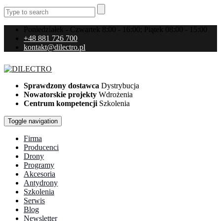
Poniedziałek - Czwartek 8:00 - 16:00; Piątek 08:00 - 15:00
+48 881 726 700
kontakt@dilectro.pl
Sprawdzony dostawca
Dystrybucja
Nowatorskie projekty
Wdrożenia
Centrum kompetencji
Szkolenia
Toggle navigation
Firma
Producenci
Drony
Programy
Akcesoria
Antydrony
Szkolenia
Serwis
Blog
Newsletter