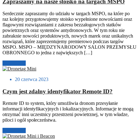
Zapraszamy na nasze stoisko na targach MSPO
Serdecznie zapraszamy do udziału w targach MSPO, na które po
raz kolejny przygotowujemy stoisko wypełnione nowościami oraz
flagowymi rozwiązaniami z zakresu bezzałogowych statków
powietrznych oraz systemów antydronowych. W tym roku nie
zabraknie nowości produktowych, nowych marek oraz unikalnych
rozwiązań, które zaprezentujemy premierowo podczas targów
MSPO. MSPO – MIĘDZYNARODOWY SALON PRZEMYSŁU
OBRONNEGO to jedna z największych […]
Czytaj dalej
20 czerwca 2023
Czym jest zdalny identyfikator Remote ID?
Remote ID to system, który umożliwia dronom przesyłanie
informacji identyfikacyjnych i lokalizacyjnych. Informacje te mogą
otrzymać inni uczestnicy przestrzeni powietrznej, w tym władze,
piloci i ogół społeczeństwa.
Czytaj dalej