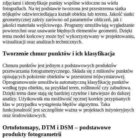
zdjęciami i identyfikuje punkty wspólne widoczne na wielu
fotografiach. Na tej podstawie tworzona jest przestrzenna siatka
trójkątów odzwierciedlająca kształt obiektu lub terenu. Jakość siatki
geometrycznej zależy zarówno od parametrów obliczeń, jak i
jakości materiału wejściowego. Programy umożliwiają wygładzanie
powierzchni oraz usuwanie błędnych elementów geometrii. Dzięki
temu model końcowy może być wykorzystywany w projektowaniu,
wizualizacji oraz analizach technicznych.
Tworzenie chmur punktów i ich klasyfikacja
Chmura punktów jest jednym z podstawowych produktów
przetwarzania fotogrametrycznego. Składa się z milionów punktów
opisujących położenie obiektów w przestrzeni trójwymiarowej.
Oprogramowanie umożliwia automatyczną klasyfikację punktów
według typu obiektu, na przykład teren, roślinność czy zabudowa.
Dzięki temu dane stają się bardziej czytelne i łatwiejsze do dalszej
analizy. Użytkownik ma możliwość ręcznej korekty przypisanych
klas w przypadku wystąpienia błędów algorytmu. Taka
funkcjonalność jest szczególnie ważna w projektach inżynieryjnych
oraz środowiskowych.
Ortofotomapy, DTM i DSM – podstawowe
produkty fotogrametrii