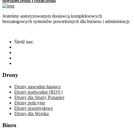
ubezpieczenia i rozliczenia
Jesteśmy autoryzowanym dostawcą kompleksowych
bezzałogowych systemów powietrznych dla biznesu i administracji.
Śledź nas:
Drony
Drony nawodne-latające
Drony podwodne (ROV)
Drony dla Straży Pożarnej
Drony policyjne
Drony przemysłowe
Drony dla Wojska
Biuro