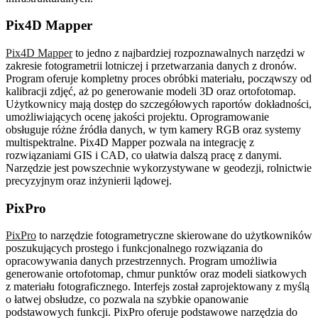
Pix4D Mapper
Pix4D Mapper
to jedno z najbardziej rozpoznawalnych narzędzi w
zakresie fotogrametrii lotniczej i przetwarzania danych z dronów.
Program oferuje kompletny proces obróbki materiału, począwszy od
kalibracji zdjęć, aż po generowanie modeli 3D oraz ortofotomap.
Użytkownicy mają dostęp do szczegółowych raportów dokładności,
umożliwiających ocenę jakości projektu. Oprogramowanie
obsługuje różne źródła danych, w tym kamery RGB oraz systemy
multispektralne. Pix4D Mapper pozwala na integrację z
rozwiązaniami GIS i CAD, co ułatwia dalszą pracę z danymi.
Narzędzie jest powszechnie wykorzystywane w geodezji, rolnictwie
precyzyjnym oraz inżynierii lądowej.
PixPro
PixPro
to narzędzie fotogrametryczne skierowane do użytkowników
poszukujących prostego i funkcjonalnego rozwiązania do
opracowywania danych przestrzennych. Program umożliwia
generowanie ortofotomap, chmur punktów oraz modeli siatkowych
z materiału fotograficznego. Interfejs został zaprojektowany z myślą
o łatwej obsłudze, co pozwala na szybkie opanowanie
podstawowych funkcji. PixPro oferuje podstawowe narzędzia do