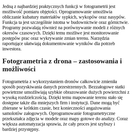
Jedną z najbardziej praktycznych funkcji w fotogrametrii jest
możliwość pomiaru objętości. Oprogramowanie umożliwia
obliczanie kubatury materiałów sypkich, wykopów oraz nasypów.
Funkcja ta jest szczególnie istotna w budownictwie oraz górnictwie.
Programy pozwalają również na porównywanie modeli z różnych
okresów czasowych. Dzięki temu możliwe jest monitorowanie
postępów prac oraz wykrywanie zmian terenu. Narzędzia
raportujące ułatwiają dokumentowanie wyników dla potrzeb
inwestora.
Fotogrametria z drona – zastosowania i
możliwości
Fotogrametria z wykorzystaniem dronów całkowicie zmieniła
sposób pozyskiwania danych przestrzennych. Bezzałogowe statki
powietrzne umożliwiają szybkie obrazowanie dużych powierzchni z
wysoką rozdzielczością. Dzięki temu mapowanie terenu stało się
dostępne także dla mniejszych firm i instytucji. Dane mogą być
zbierane w krótkim czasie, bez konieczności angażowania
samolotów załogowych. Oprogramowanie fotogrametryczne
przekształca zdjęcia w modele oraz mapy gotowe do analizy. Coraz
większa automatyzacja sprawia, że cały proces jest szybszy i
bardziej przystępny.