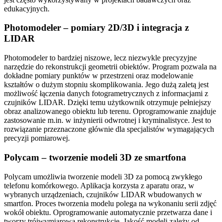
edukacyjnych.
Photomodeler – pomiary 2D/3D i integracja z
LIDAR
Photomodeler to bardziej niszowe, lecz niezwykle precyzyjne
narzędzie do rekonstrukcji geometrii obiektów. Program pozwala na
dokładne pomiary punktów w przestrzeni oraz modelowanie
kształtów o dużym stopniu skomplikowania. Jego dużą zaletą jest
możliwość łączenia danych fotogrametrycznych z informacjami z
czujników LIDAR. Dzięki temu użytkownik otrzymuje pełniejszy
obraz analizowanego obiektu lub terenu. Oprogramowanie znajduje
zastosowanie m.in. w inżynierii odwrotnej i kryminalistyce. Jest to
rozwiązanie przeznaczone głównie dla specjalistów wymagających
precyzji pomiarowej.
Polycam – tworzenie modeli 3D ze smartfona
Polycam umożliwia tworzenie modeli 3D za pomocą zwykłego
telefonu komórkowego. Aplikacja korzysta z aparatu oraz, w
wybranych urządzeniach, czujników LIDAR wbudowanych w
smartfon. Proces tworzenia modelu polega na wykonaniu serii zdjęć
wokół obiektu. Oprogramowanie automatycznie przetwarza dane i
tworzy trójwymiarową rekonstrukcję. Jakość modeli zależy od