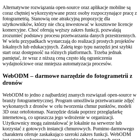
Alternatywne rozwiązania open-source oraz aplikacje mobilne są
coraz chętniej wykorzystywane przez osoby rozpoczynające pracę z
fotogrametrią. Stanowią one atrakcyjną propozycję dla
użytkowników, którzy nie chcą inwestować w kosztowne licencje
komercyjne. Choć oferują węższy zakres funkcji, pozwalają
zrozumieć podstawy procesu przetwarzania danych przestrzennych.
W wielu przypadkach wystarczają do realizacji prostych projektów
lokalnych lub edukacyjnych. Zaletą tego typu narzędzi jest szybki
start oraz dostępność na różnych platformach. Trzeba jednak
pamiętać, że wraz z niższą ceną często idą ograniczenia
wydajnościowe oraz mniejsza automatyzacja procesów.
WebODM – darmowe narzędzie do fotogrametrii z
dronów
WebODM to jedno z najbardziej znanych rozwiązań open-source w
branży fotogrametrycznej. Program umożliwia przetwarzanie zdjęć
wykonanych z dronów w celu tworzenia chmur punktów, modeli
3D oraz ortofotomap. Narzędzie działa poprzez przeglądarkę
internetową, co upraszcza jego wdrożenie w organizacji.
Użytkownicy mogą zainstalować je lokalnie na serwerze lub
korzystać z gotowych instancji chmurowych. Pomimo darmowego
charakteru oferuje zaskakująco szeroki zakres funkcji. WebODM
jest często wykorzystywany w projektach badawczych oraz