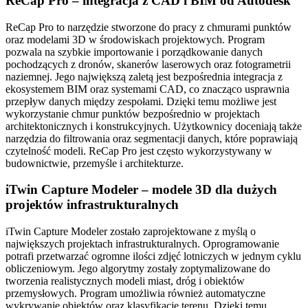
ReCap Pro – integracja z CAD i BIM od Autodesk
ReCap Pro to narzędzie stworzone do pracy z chmurami punktów
oraz modelami 3D w środowiskach projektowych. Program
pozwala na szybkie importowanie i porządkowanie danych
pochodzących z dronów, skanerów laserowych oraz fotogrametrii
naziemnej. Jego największą zaletą jest bezpośrednia integracja z
ekosystemem BIM oraz systemami CAD, co znacząco usprawnia
przepływ danych między zespołami. Dzięki temu możliwe jest
wykorzystanie chmur punktów bezpośrednio w projektach
architektonicznych i konstrukcyjnych. Użytkownicy doceniają także
narzędzia do filtrowania oraz segmentacji danych, które poprawiają
czytelność modeli. ReCap Pro jest często wykorzystywany w
budownictwie, przemyśle i architekturze.
iTwin Capture Modeler – modele 3D dla dużych
projektów infrastrukturalnych
iTwin Capture Modeler zostało zaprojektowane z myślą o
największych projektach infrastrukturalnych. Oprogramowanie
potrafi przetwarzać ogromne ilości zdjęć lotniczych w jednym cyklu
obliczeniowym. Jego algorytmy zostały zoptymalizowane do
tworzenia realistycznych modeli miast, dróg i obiektów
przemysłowych. Program umożliwia również automatyczne
wykrywanie obiektów oraz klasyfikację terenu. Dzięki temu