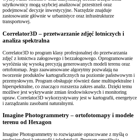
użytkownicy mogą szybciej analizować przestrzeń oraz
podejmować decyzje inwestycyjne. Narzędzie znajduje
zastosowanie głównie w urbanistyce oraz infrastrukturze
transportowej.
Correlator3D – przetwarzanie zdjęć lotniczych i
analiza spektralna
Correlator3D to program klasy profesjonalnej do przetwarzania
zdjęć z lotnictwa załogowego i bezzałogowego. Oprogramowanie
wyróżnia się wysoką precyzją generowanych modeli terenu oraz
ortofotomap. Jego zaawansowane algorytmy pozwalają na
tworzenie produktów kartograficznych na poziomie państwowym i
przemysłowym. Program obsługuje również dane multispektralne i
hiperspektralne, co znacząco rozszerza zakres analiz. Dzięki temu
możliwe jest wykrywanie zmian środowiskowych i monitoring
upraw. Correlator3D wykorzystywany jest w kartografii, energetyce
i zarządzaniu zasobami naturalnymi.
Imagine Photogrammetry – ortofotomapy i modele
terenu od Hexagon
Imagine Photogrammetry to rozwiązanie opracowane z myślą o
profesjonalnej kartografii i teledetekcji. Program umożliwia