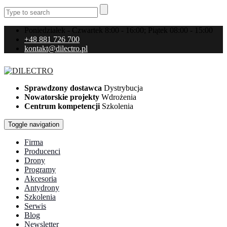
Poniedziałek - Czwartek 8:00 - 16:00; Piątek 08:00 - 15:00
+48 881 726 700
kontakt@dilectro.pl
Sprawdzony dostawca
Dystrybucja
Nowatorskie projekty
Wdrożenia
Centrum kompetencji
Szkolenia
Toggle navigation
Firma
Producenci
Drony
Programy
Akcesoria
Antydrony
Szkolenia
Serwis
Blog
Newsletter