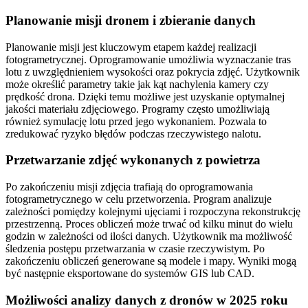
Planowanie misji dronem i zbieranie danych
Planowanie misji jest kluczowym etapem każdej realizacji
fotogrametrycznej. Oprogramowanie umożliwia wyznaczanie tras
lotu z uwzględnieniem wysokości oraz pokrycia zdjęć. Użytkownik
może określić parametry takie jak kąt nachylenia kamery czy
prędkość drona. Dzięki temu możliwe jest uzyskanie optymalnej
jakości materiału zdjęciowego. Programy często umożliwiają
również symulację lotu przed jego wykonaniem. Pozwala to
zredukować ryzyko błędów podczas rzeczywistego nalotu.
Przetwarzanie zdjęć wykonanych z powietrza
Po zakończeniu misji zdjęcia trafiają do oprogramowania
fotogrametrycznego w celu przetworzenia. Program analizuje
zależności pomiędzy kolejnymi ujęciami i rozpoczyna rekonstrukcję
przestrzenną. Proces obliczeń może trwać od kilku minut do wielu
godzin w zależności od ilości danych. Użytkownik ma możliwość
śledzenia postępu przetwarzania w czasie rzeczywistym. Po
zakończeniu obliczeń generowane są modele i mapy. Wyniki mogą
być następnie eksportowane do systemów GIS lub CAD.
Możliwości analizy danych z dronów w 2025 roku