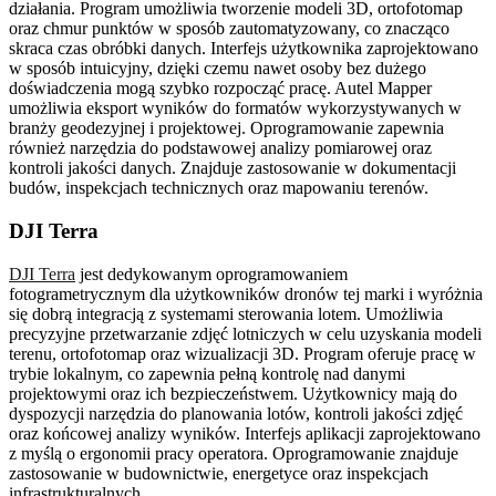
działania. Program umożliwia tworzenie modeli 3D, ortofotomap
oraz chmur punktów w sposób zautomatyzowany, co znacząco
skraca czas obróbki danych. Interfejs użytkownika zaprojektowano
w sposób intuicyjny, dzięki czemu nawet osoby bez dużego
doświadczenia mogą szybko rozpocząć pracę. Autel Mapper
umożliwia eksport wyników do formatów wykorzystywanych w
branży geodezyjnej i projektowej. Oprogramowanie zapewnia
również narzędzia do podstawowej analizy pomiarowej oraz
kontroli jakości danych. Znajduje zastosowanie w dokumentacji
budów, inspekcjach technicznych oraz mapowaniu terenów.
DJI Terra
DJI Terra
jest dedykowanym oprogramowaniem
fotogrametrycznym dla użytkowników dronów tej marki i wyróżnia
się dobrą integracją z systemami sterowania lotem. Umożliwia
precyzyjne przetwarzanie zdjęć lotniczych w celu uzyskania modeli
terenu, ortofotomap oraz wizualizacji 3D. Program oferuje pracę w
trybie lokalnym, co zapewnia pełną kontrolę nad danymi
projektowymi oraz ich bezpieczeństwem. Użytkownicy mają do
dyspozycji narzędzia do planowania lotów, kontroli jakości zdjęć
oraz końcowej analizy wyników. Interfejs aplikacji zaprojektowano
z myślą o ergonomii pracy operatora. Oprogramowanie znajduje
zastosowanie w budownictwie, energetyce oraz inspekcjach
infrastrukturalnych.