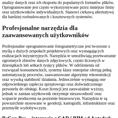
analizy danych oraz ich eksportu do popularnych formatów plików.
Oprogramowanie jest często wykorzystywane przez mniejsze firmy
oraz użytkowników indywidualnych. Stanowi ciekawą alternatywę
dla bardziej rozbudowanych i kosztownych systemów.
Profesjonalne narzędzia dla
zaawansowanych użytkowników
Profesjonalne oprogramowanie fotogrametryczne jest tworzone z
myślą o dużych zespołach projektowych oraz wymagających
realizacjach inżynieryjnych. Narzędzia te umożliwiają przetwarzanie
ogromnych zbiorów danych zdjęciowych, często liczonych w
dziesiątkach lub setkach tysięcy plików. W odróżnieniu od
rozwiązań konsumenckich, systemy klasy enterprise oferują pełną
automatyzację procesów, zaawansowane algorytmy rekonstrukcji
oraz wysoką stabilność działania. Jednocześnie wymagają one
odpowiedniego zaplecza sprzętowego oraz doświadczonego
personelu do obsługi. Koszt licencji jest zauważalnie wyższy,
jednak w zamian użytkownik otrzymuje niezawodność oraz
wsparcie producenta na poziomie biznesowym. Narzędzia te są
powszechnie stosowane w geodezji, kartografii, infrastrukturze oraz
przemyśle wydobywczym.