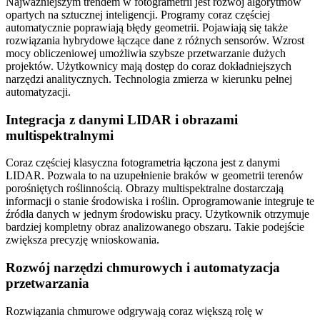
Najważniejszym trendem w fotogrametrii jest rozwój algorytmów
opartych na sztucznej inteligencji. Programy coraz częściej
automatycznie poprawiają błędy geometrii. Pojawiają się także
rozwiązania hybrydowe łączące dane z różnych sensorów. Wzrost
mocy obliczeniowej umożliwia szybsze przetwarzanie dużych
projektów. Użytkownicy mają dostęp do coraz dokładniejszych
narzędzi analitycznych. Technologia zmierza w kierunku pełnej
automatyzacji.
Integracja z danymi LIDAR i obrazami
multispektralnymi
Coraz częściej klasyczna fotogrametria łączona jest z danymi
LIDAR. Pozwala to na uzupełnienie braków w geometrii terenów
porośniętych roślinnością. Obrazy multispektralne dostarczają
informacji o stanie środowiska i roślin. Oprogramowanie integruje te
źródła danych w jednym środowisku pracy. Użytkownik otrzymuje
bardziej kompletny obraz analizowanego obszaru. Takie podejście
zwiększa precyzję wnioskowania.
Rozwój narzędzi chmurowych i automatyzacja
przetwarzania
Rozwiązania chmurowe odgrywają coraz większą rolę w