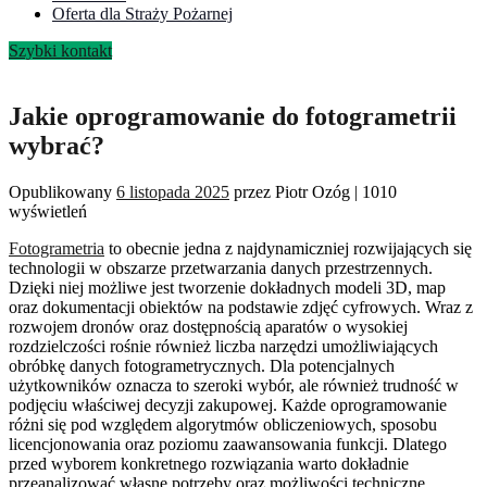
Oferta dla Straży Pożarnej
Szybki kontakt
Jakie oprogramowanie do fotogrametrii
wybrać?
Opublikowany
6 listopada 2025
przez
Piotr Ozóg
|
1010
wyświetleń
Fotogrametria
to obecnie jedna z najdynamiczniej rozwijających się
technologii w obszarze przetwarzania danych przestrzennych.
Dzięki niej możliwe jest tworzenie dokładnych modeli 3D, map
oraz dokumentacji obiektów na podstawie zdjęć cyfrowych. Wraz z
rozwojem dronów oraz dostępnością aparatów o wysokiej
rozdzielczości rośnie również liczba narzędzi umożliwiających
obróbkę danych fotogrametrycznych. Dla potencjalnych
użytkowników oznacza to szeroki wybór, ale również trudność w
podjęciu właściwej decyzji zakupowej. Każde oprogramowanie
różni się pod względem algorytmów obliczeniowych, sposobu
licencjonowania oraz poziomu zaawansowania funkcji. Dlatego
przed wyborem konkretnego rozwiązania warto dokładnie
przeanalizować własne potrzeby oraz możliwości techniczne.