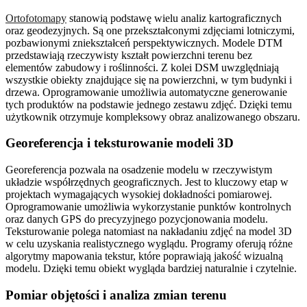
Ortofotomapy
stanowią podstawę wielu analiz kartograficznych
oraz geodezyjnych. Są one przekształconymi zdjęciami lotniczymi,
pozbawionymi zniekształceń perspektywicznych. Modele DTM
przedstawiają rzeczywisty kształt powierzchni terenu bez
elementów zabudowy i roślinności. Z kolei DSM uwzględniają
wszystkie obiekty znajdujące się na powierzchni, w tym budynki i
drzewa. Oprogramowanie umożliwia automatyczne generowanie
tych produktów na podstawie jednego zestawu zdjęć. Dzięki temu
użytkownik otrzymuje kompleksowy obraz analizowanego obszaru.
Georeferencja i teksturowanie modeli 3D
Georeferencja pozwala na osadzenie modelu w rzeczywistym
układzie współrzędnych geograficznych. Jest to kluczowy etap w
projektach wymagających wysokiej dokładności pomiarowej.
Oprogramowanie umożliwia wykorzystanie punktów kontrolnych
oraz danych GPS do precyzyjnego pozycjonowania modelu.
Teksturowanie polega natomiast na nakładaniu zdjęć na model 3D
w celu uzyskania realistycznego wyglądu. Programy oferują różne
algorytmy mapowania tekstur, które poprawiają jakość wizualną
modelu. Dzięki temu obiekt wygląda bardziej naturalnie i czytelnie.
Pomiar objętości i analiza zmian terenu