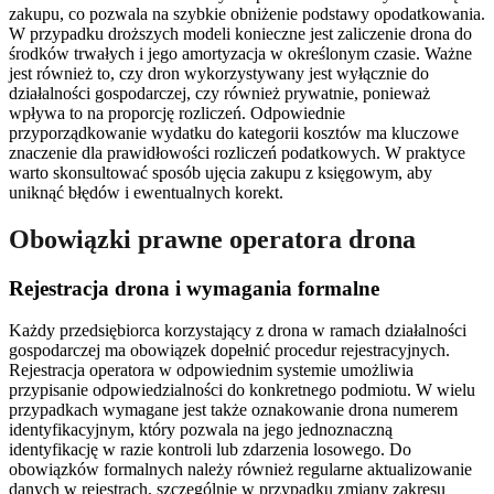
zakupu, co pozwala na szybkie obniżenie podstawy opodatkowania.
W przypadku droższych modeli konieczne jest zaliczenie drona do
środków trwałych i jego amortyzacja w określonym czasie. Ważne
jest również to, czy dron wykorzystywany jest wyłącznie do
działalności gospodarczej, czy również prywatnie, ponieważ
wpływa to na proporcję rozliczeń. Odpowiednie
przyporządkowanie wydatku do kategorii kosztów ma kluczowe
znaczenie dla prawidłowości rozliczeń podatkowych. W praktyce
warto skonsultować sposób ujęcia zakupu z księgowym, aby
uniknąć błędów i ewentualnych korekt.
Obowiązki prawne operatora drona
Rejestracja drona i wymagania formalne
Każdy przedsiębiorca korzystający z drona w ramach działalności
gospodarczej ma obowiązek dopełnić procedur rejestracyjnych.
Rejestracja operatora w odpowiednim systemie umożliwia
przypisanie odpowiedzialności do konkretnego podmiotu. W wielu
przypadkach wymagane jest także oznakowanie drona numerem
identyfikacyjnym, który pozwala na jego jednoznaczną
identyfikację w razie kontroli lub zdarzenia losowego. Do
obowiązków formalnych należy również regularne aktualizowanie
danych w rejestrach, szczególnie w przypadku zmiany zakresu