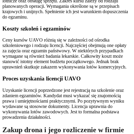
lotnicze oraz obsługę sprzętu. Zakres kursu zależy od rodzaju
planowanych operacji. Wymagania określone są w przepisach
krajowych i unijnych. Spełnienie ich jest warunkiem dopuszczenia
do egzaminu.
Koszty szkoleń i egzaminów
Ceny kursów UAVO różnią się w zależności od ośrodka
szkoleniowego i rodzaju licencji. Najczęściej obejmują one opłaty
za zajęcia oraz egzamin państwowy. W niektórych przypadkach
wymagane są również badania lekarskie. Całkowity koszt może
stanowić istotny element budżetu początkowego. Jednak brak
uprawnień skutkuje zakazem wykonywania lotów komercyjnych.
Proces uzyskania licencji UAVO
Uzyskanie licencji poprzedzone jest rejestracją na szkolenie oraz
zdaniem egzaminów. Kandydat musi wykazać się znajomością
prawa i umiejętnościami praktycznymi. Po pozytywnym wyniku
wydawane są stosowne dokumenty. Licencja uprawnia do
wykonywania lotów zawodowych. Jest to formalna podstawa
prowadzenia działalności.
Zakup drona i jego rozliczenie w firmie