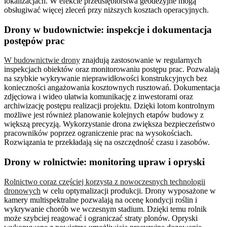
lokalizacjach. W efekcie przedsiębiorstwa geodezyjne mogą
obsługiwać więcej zleceń przy niższych kosztach operacyjnych.
Drony w budownictwie: inspekcje i dokumentacja
postępów prac
W budownictwie drony
znajdują zastosowanie w regularnych
inspekcjach obiektów oraz monitorowaniu postępu prac. Pozwalają
na szybkie wykrywanie nieprawidłowości konstrukcyjnych bez
konieczności angażowania kosztownych rusztowań. Dokumentacja
zdjęciowa i wideo ułatwia komunikację z inwestorami oraz
archiwizację postępu realizacji projektu. Dzięki lotom kontrolnym
możliwe jest również planowanie kolejnych etapów budowy z
większą precyzją. Wykorzystanie drona zwiększa bezpieczeństwo
pracowników poprzez ograniczenie prac na wysokościach.
Rozwiązania te przekładają się na oszczędność czasu i zasobów.
Drony w rolnictwie: monitoring upraw i opryski
Rolnictwo coraz częściej korzysta z nowoczesnych technologii
dronowych
w celu optymalizacji produkcji. Drony wyposażone w
kamery multispektralne pozwalają na ocenę kondycji roślin i
wykrywanie chorób we wczesnym stadium. Dzięki temu rolnik
może szybciej reagować i ograniczać straty plonów. Opryski