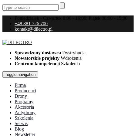
Poniedziałek - Czwartek 8:00 - 16:00; Piątek 08:00 - 15:00
+48 881 726 700
kontakt@dilectro.pl
Sprawdzony dostawca
Dystrybucja
Nowatorskie projekty
Wdrożenia
Centrum kompetencji
Szkolenia
Toggle navigation
Firma
Producenci
Drony
Programy
Akcesoria
Antydrony
Szkolenia
Serwis
Blog
Newsletter