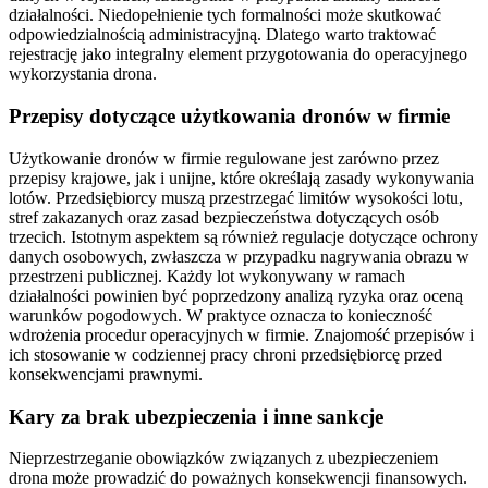
działalności. Niedopełnienie tych formalności może skutkować
odpowiedzialnością administracyjną. Dlatego warto traktować
rejestrację jako integralny element przygotowania do operacyjnego
wykorzystania drona.
Przepisy dotyczące użytkowania dronów w firmie
Użytkowanie dronów w firmie regulowane jest zarówno przez
przepisy krajowe, jak i unijne, które określają zasady wykonywania
lotów. Przedsiębiorcy muszą przestrzegać limitów wysokości lotu,
stref zakazanych oraz zasad bezpieczeństwa dotyczących osób
trzecich. Istotnym aspektem są również regulacje dotyczące ochrony
danych osobowych, zwłaszcza w przypadku nagrywania obrazu w
przestrzeni publicznej. Każdy lot wykonywany w ramach
działalności powinien być poprzedzony analizą ryzyka oraz oceną
warunków pogodowych. W praktyce oznacza to konieczność
wdrożenia procedur operacyjnych w firmie. Znajomość przepisów i
ich stosowanie w codziennej pracy chroni przedsiębiorcę przed
konsekwencjami prawnymi.
Kary za brak ubezpieczenia i inne sankcje
Nieprzestrzeganie obowiązków związanych z ubezpieczeniem
drona może prowadzić do poważnych konsekwencji finansowych.