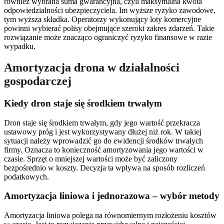
również wybrana suma gwarancyjna, czyli maksymalna kwota
odpowiedzialności ubezpieczyciela. Im wyższe ryzyko zawodowe,
tym wyższa składka. Operatorzy wykonujący loty komercyjne
powinni wybierać polisy obejmujące szeroki zakres zdarzeń. Takie
rozwiązanie może znacząco ograniczyć ryzyko finansowe w razie
wypadku.
Amortyzacja drona w działalności
gospodarczej
Kiedy dron staje się środkiem trwałym
Dron staje się środkiem trwałym, gdy jego wartość przekracza
ustawowy próg i jest wykorzystywany dłużej niż rok. W takiej
sytuacji należy wprowadzić go do ewidencji środków trwałych
firmy. Oznacza to konieczność amortyzowania jego wartości w
czasie. Sprzęt o mniejszej wartości może być zaliczony
bezpośrednio w koszty. Decyzja ta wpływa na sposób rozliczeń
podatkowych.
Amortyzacja liniowa i jednorazowa – wybór metody
Amortyzacja liniowa polega na równomiernym rozłożeniu kosztów