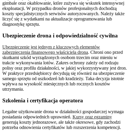
gimbale oraz okablowanie, które zużywa się wskutek intensywnej
eksploatacji. W przypadku dronów profesjonalnych dochodzą
koszty specjalistycznych serwisów autoryzowanych. Należy także
liczyć się z wydatkami na aktualizacje oprogramowania lub
diagnostykę sprzętu.
Ubezpieczenie drona i odpowiedzialność cywilna
Ubezpieczenie jest jednym z kluczowych elementów
zabezpieczenia finansowego właściciela drona
. Chroni ono przed
skutkami szkód wyrządzonych osobom trzecim oraz mieniu w
trakcie wykonywania lotów. Zakres ochrony zależy od rodzaju
polisy oraz profilu działalności, w jakiej wykorzystywany jest dron.
W praktyce przedsiębiorcy decydują się również na ubezpieczenie
samego sprzętu od uszkodzeń lub kradzieży. Taka decyzja istotnie
wpływa na wysokość miesięcznych lub rocznych kosztów
utrzymania.
Szkolenia i certyfikacja operatora
Legalne użytkowanie drona w działalności gospodarczej wymaga
posiadania odpowiednich uprawnień.
Kursy oraz egzaminy
generują koszty jednorazowe, ale także okresowe, gdy zachodzi
potrzeba odnowienia certyfikatów lub rozszerzenia kompetencji.