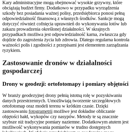
Kary administracyjne mogą obejmować wysokie grzywny, które
obciążają budżet firmy. Dodatkowo w przypadku wyrządzenia
szkody bez posiadania ważnej polisy, przedsiębiorca ponosi pełną
odpowiedzialność finansową z własnych środków. Sankcje mogą
dotyczyć również cofnięcia uprawnień do wykonywania lotów lub
zakazu prowadzenia określonej działalności. W skrajnych
przypadkach możliwa jest odpowiedzialność karna, zwłaszcza gdy
dojdzie do zagrożenia życia lub zdrowia. Dlatego regularna kontrola
ważności polis i zgodności z przepisami jest elementem zarządzania
ryzykiem.
Zastosowanie dronów w działalności
gospodarczej
Drony w geodezji: ortofotomapy i pomiary objętości
W branży geodezyjnej drony pełnią istotną rolę w pozyskiwaniu
danych przestrzennych. Umożliwiają tworzenie szczegółowych
ortofotomap oraz modeli terenu w krótkim czasie. Dzięki
zastosowaniu
fotogrametrii
możliwe jest dokładne obliczanie
objętości hałd, wykopów czy nasypów. Metody te są znacznie
szybsze niż tradycyjne pomiary naziemne. Dodatkowym atutem jest
możliwość wykonywania pomiarów w trudno dostępnych