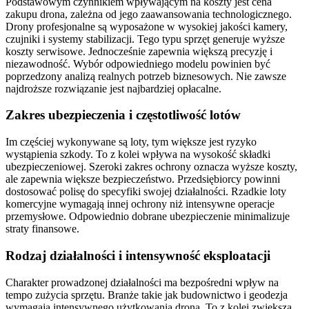
Podstawowym czynnikiem wpływającym na koszty jest cena
zakupu drona, zależna od jego zaawansowania technologicznego.
Drony profesjonalne są wyposażone w wysokiej jakości kamery,
czujniki i systemy stabilizacji. Tego typu sprzęt generuje wyższe
koszty serwisowe. Jednocześnie zapewnia większą precyzję i
niezawodność. Wybór odpowiedniego modelu powinien być
poprzedzony analizą realnych potrzeb biznesowych. Nie zawsze
najdroższe rozwiązanie jest najbardziej opłacalne.
Zakres ubezpieczenia i częstotliwość lotów
Im częściej wykonywane są loty, tym większe jest ryzyko
wystąpienia szkody. To z kolei wpływa na wysokość składki
ubezpieczeniowej. Szeroki zakres ochrony oznacza wyższe koszty,
ale zapewnia większe bezpieczeństwo. Przedsiębiorcy powinni
dostosować polisę do specyfiki swojej działalności. Rzadkie loty
komercyjne wymagają innej ochrony niż intensywne operacje
przemysłowe. Odpowiednio dobrane ubezpieczenie minimalizuje
straty finansowe.
Rodzaj działalności i intensywność eksploatacji
Charakter prowadzonej działalności ma bezpośredni wpływ na
tempo zużycia sprzętu. Branże takie jak budownictwo i geodezja
wymagają intensywnego użytkowania drona. To z kolei zwiększa