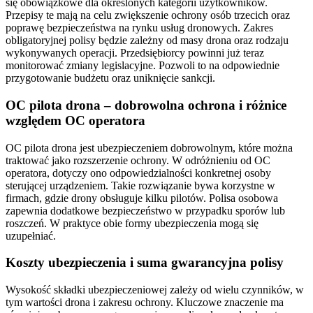
się obowiązkowe dla określonych kategorii użytkowników.
Przepisy te mają na celu zwiększenie ochrony osób trzecich oraz
poprawę bezpieczeństwa na rynku usług dronowych. Zakres
obligatoryjnej polisy będzie zależny od masy drona oraz rodzaju
wykonywanych operacji. Przedsiębiorcy powinni już teraz
monitorować zmiany legislacyjne. Pozwoli to na odpowiednie
przygotowanie budżetu oraz uniknięcie sankcji.
OC pilota drona – dobrowolna ochrona i różnice
względem OC operatora
OC pilota drona jest ubezpieczeniem dobrowolnym, które można
traktować jako rozszerzenie ochrony. W odróżnieniu od OC
operatora, dotyczy ono odpowiedzialności konkretnej osoby
sterującej urządzeniem. Takie rozwiązanie bywa korzystne w
firmach, gdzie drony obsługuje kilku pilotów. Polisa osobowa
zapewnia dodatkowe bezpieczeństwo w przypadku sporów lub
roszczeń. W praktyce obie formy ubezpieczenia mogą się
uzupełniać.
Koszty ubezpieczenia i suma gwarancyjna polisy
Wysokość składki ubezpieczeniowej zależy od wielu czynników, w
tym wartości drona i zakresu ochrony. Kluczowe znaczenie ma