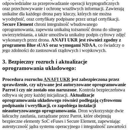
odpowiedzialne za przeprowadzanie operacji kryptograficznych
oraz przechowywanie i ochronę wrażliwych informacji. Zawierają
unikalne dla każdego drona pary kluczy, których nie można
wyodrębnić, oraz certyfikaty podpisane przez urząd certyfikacji.
Secure Element
chroni integralność wbudowanego
oprogramowania, zapewnia unikalną tożsamość drona do silnego
uwierzytelniania, a także umożliwia unikalny podpis cyfrowy zdjęć
wykonanych przez drona.
ANAFI UKR jest również zgodny z
programem Blue sUAS oraz wymogami NDAA
, co świadczy o
jego zdolności do zastosowań rządowych i wojskowych.
3. Bezpieczny rozruch i aktualizacje
oprogramowania układowego:
Procedura rozruchu
ANAFI UKR
jest zabezpieczona przez
sprawdzenie, czy używane jest autoryzowane oprogramowanie
Parrot i czy nie zostało ono naruszone
. Kontrola bezpieczeństwa
odbywa się przy każdej inicjalizacji.
Aktualizacje
oprogramowania układowego również podlegają cyfrowemu
podpisaniu i weryfikacji, co zapobiega instalacji
nieautoryzowanego oprogramowania
. Dron wykorzystuje dwie
łańcuchy zaufania, zarządzane przez Parrot, które obejmują
bezpieczne elementy SoC eFuses i Secure Element, zapewniając
autentyczność jądra systemu operacyjnego i integralność zawartości