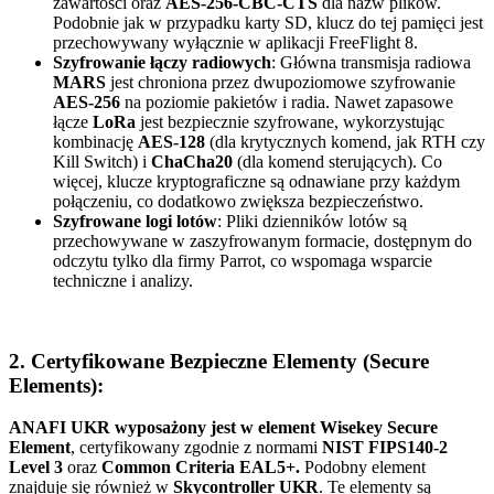
zawartości oraz
AES-256-CBC-CTS
dla nazw plików.
Podobnie jak w przypadku karty SD, klucz do tej pamięci jest
przechowywany wyłącznie w aplikacji FreeFlight 8.
Szyfrowanie łączy radiowych
: Główna transmisja radiowa
MARS
jest chroniona przez dwupoziomowe szyfrowanie
AES-256
na poziomie pakietów i radia. Nawet zapasowe
łącze
LoRa
jest bezpiecznie szyfrowane, wykorzystując
kombinację
AES-128
(dla krytycznych komend, jak RTH czy
Kill Switch) i
ChaCha20
(dla komend sterujących). Co
więcej, klucze kryptograficzne są odnawiane przy każdym
połączeniu, co dodatkowo zwiększa bezpieczeństwo.
Szyfrowane logi lotów
: Pliki dzienników lotów są
przechowywane w zaszyfrowanym formacie, dostępnym do
odczytu tylko dla firmy Parrot, co wspomaga wsparcie
techniczne i analizy.
2. Certyfikowane Bezpieczne Elementy (Secure
Elements):
ANAFI UKR wyposażony jest w element Wisekey Secure
Element
, certyfikowany zgodnie z normami
NIST FIPS140-2
Level 3
oraz
Common Criteria EAL5+.
Podobny element
znajduje się również w
Skycontroller UKR
. Te elementy są