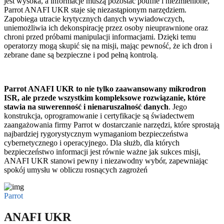
jest wysoka, a informacje muszą pozostać poufne i niezmienione,
Parrot ANAFI UKR staje się niezastąpionym narzędziem.
Zapobiega utracie krytycznych danych wywiadowczych,
uniemożliwia ich dekonspirację przez osoby nieuprawnione oraz
chroni przed próbami manipulacji informacjami. Dzięki temu
operatorzy mogą skupić się na misji, mając pewność, że ich dron i
zebrane dane są bezpieczne i pod pełną kontrolą.
Parrot ANAFI UKR to nie tylko zaawansowany mikrodron
ISR, ale przede wszystkim kompleksowe rozwiązanie, które
stawia na suwerenność i nienaruszalność danych
. Jego
konstrukcja, oprogramowanie i certyfikacje są świadectwem
zaangażowania firmy Parrot w dostarczanie narzędzi, które sprostają
najbardziej rygorystycznym wymaganiom bezpieczeństwa
cybernetycznego i operacyjnego. Dla służb, dla których
bezpieczeństwo informacji jest równie ważne jak sukces misji,
ANAFI UKR stanowi pewny i niezawodny wybór, zapewniając
spokój umysłu w obliczu rosnących zagrożeń
Parrot
ANAFI UKR