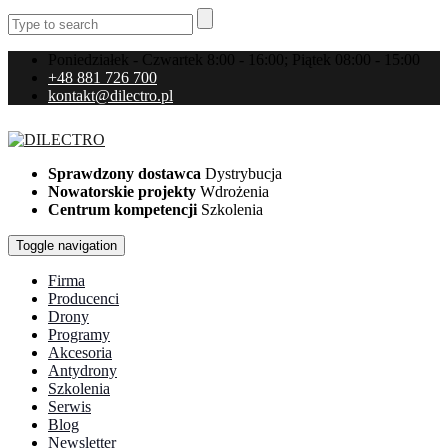
Poniedziałek - Czwartek 8:00 - 16:00; Piątek 08:00 - 15:00
+48 881 726 700
kontakt@dilectro.pl
Sprawdzony dostawca
Dystrybucja
Nowatorskie projekty
Wdrożenia
Centrum kompetencji
Szkolenia
Toggle navigation
Firma
Producenci
Drony
Programy
Akcesoria
Antydrony
Szkolenia
Serwis
Blog
Newsletter