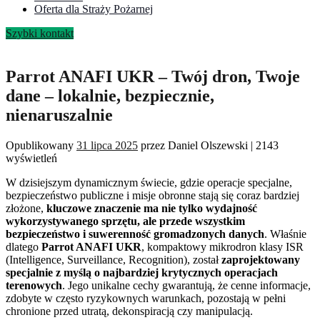
Oferta dla Straży Pożarnej
Szybki kontakt
Parrot ANAFI UKR – Twój dron, Twoje
dane – lokalnie, bezpiecznie,
nienaruszalnie
Opublikowany
31 lipca 2025
przez
Daniel Olszewski
|
2143
wyświetleń
W dzisiejszym dynamicznym świecie, gdzie operacje specjalne,
bezpieczeństwo publiczne i misje obronne stają się coraz bardziej
złożone,
kluczowe znaczenie ma nie tylko wydajność
wykorzystywanego sprzętu, ale przede wszystkim
bezpieczeństwo i suwerenność gromadzonych danych
. Właśnie
dlatego
Parrot ANAFI UKR
, kompaktowy mikrodron klasy ISR
(Intelligence, Surveillance, Recognition), został
zaprojektowany
specjalnie z myślą o najbardziej krytycznych operacjach
terenowych
. Jego unikalne cechy gwarantują, że cenne informacje,
zdobyte w często ryzykownych warunkach, pozostają w pełni
chronione przed utratą, dekonspiracją czy manipulacją.