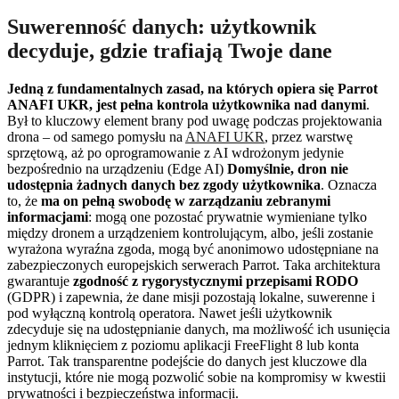
Suwerenność danych: użytkownik
decyduje, gdzie trafiają Twoje dane
Jedną z fundamentalnych zasad, na których opiera się Parrot
ANAFI UKR, jest pełna kontrola użytkownika nad danymi
.
Był to kluczowy element brany pod uwagę podczas projektowania
drona – od samego pomysłu na
ANAFI UKR
, przez warstwę
sprzętową, aż po oprogramowanie z AI wdrożonym jedynie
bezpośrednio na urządzeniu (Edge AI)
Domyślnie, dron nie
udostępnia żadnych danych bez zgody użytkownika
. Oznacza
to, że
ma on pełną swobodę w zarządzaniu zebranymi
informacjami
: mogą one pozostać prywatnie wymieniane tylko
między dronem a urządzeniem kontrolującym, albo, jeśli zostanie
wyrażona wyraźna zgoda, mogą być anonimowo udostępniane na
zabezpieczonych europejskich serwerach Parrot. Taka architektura
gwarantuje
zgodność z rygorystycznymi przepisami RODO
(GDPR) i zapewnia, że dane misji pozostają lokalne, suwerenne i
pod wyłączną kontrolą operatora. Nawet jeśli użytkownik
zdecyduje się na udostępnianie danych, ma możliwość ich usunięcia
jednym kliknięciem z poziomu aplikacji FreeFlight 8 lub konta
Parrot. Tak transparentne podejście do danych jest kluczowe dla
instytucji, które nie mogą pozwolić sobie na kompromisy w kwestii
prywatności i bezpieczeństwa informacji.