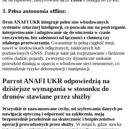
3. Pełna autonomia offline:
Dron ANAFI UKR integruje pełen stos wbudowanych
systemów sztucznej inteligencji, co pozwala mu na postrzeganie,
interpretowanie i adaptowanie się do otoczenia w czasie
rzeczywistym, bez zależności od łączności z chmurą czy
zdalnego przetwarzania.
Gwarantuje to pełną ciągłość misji,
nawet w środowiskach odłączonych, zakłócanych lub
pozbawionych GNSS. Funkcje takie jak rozpoznawanie i śledzenie
celów (ludzie, pojazdy, zwierzęta) czy dynamiczne unikanie
przeszkód działają w oparciu o wbudowane sieci neuronowe, co
minimalizuje ryzyko dekonspiracji i manipulacji.
Parrot ANAFI UKR odpowiedzią na
dzisiejsze wymagania w stosunku do
dronów stawiane przez służby
Wszystkie te zaawansowane cechy, od szyfrowania danych po
nawigację optyczną i odporność na zakłócenia, mają
bezpośrednie przełożenie na skuteczność i bezpieczeństwo
operacji prowadzonych przez służby
. W misjach, gdzie stawka