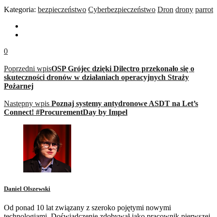
Kategoria:
bezpieczeństwo
Cyberbezpieczeństwo
Dron
drony
parrot
0
Poprzedni wpis
OSP Grójec dzięki Dilectro przekonało się o
skuteczności dronów w działaniach operacyjnych Straży
Pożarnej
Następny wpis
Poznaj systemy antydronowe ASDT na Let’s
Connect! #ProcurementDay by Impel
Daniel Olszewski
Od ponad 10 lat związany z szeroko pojętymi nowymi
technologiami. Doświadczenie zdobywał jako pracownik pierwszej