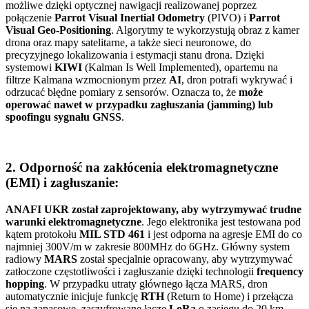
możliwe dzięki optycznej nawigacji realizowanej poprzez
połączenie
Parrot Visual Inertial Odometry
(PIVO) i
Parrot
Visual Geo-Positioning
. Algorytmy te wykorzystują obraz z kamer
drona oraz mapy satelitarne, a także sieci neuronowe, do
precyzyjnego lokalizowania i estymacji stanu drona. Dzięki
systemowi
KIWI
(Kalman Is Well Implemented), opartemu na
filtrze Kalmana wzmocnionym przez
AI
, dron potrafi wykrywać i
odrzucać błędne pomiary z sensorów. Oznacza to, że
może
operować nawet w przypadku zagłuszania (jamming) lub
spoofingu sygnału GNSS
.
2. Odporność na zakłócenia elektromagnetyczne
(EMI) i zagłuszanie:
ANAFI UKR został zaprojektowany, aby wytrzymywać trudne
warunki elektromagnetyczne
. Jego elektronika jest testowana pod
kątem protokołu
MIL STD 461
i jest odporna na agresje EMI do co
najmniej 300V/m w zakresie 800MHz do 6GHz. Główny system
radiowy
MARS
został specjalnie opracowany, aby wytrzymywać
zatłoczone częstotliwości i zagłuszanie dzięki technologii
frequency
hopping
. W przypadku utraty głównego łącza MARS, dron
automatycznie inicjuje funkcję
RTH
(Return to Home) i przełącza
się na zapasowe, zaszyfrowane łącze
LoRa
o zasięgu do 20 km.