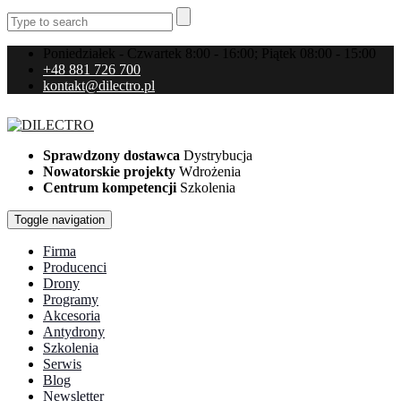
Poniedziałek - Czwartek 8:00 - 16:00; Piątek 08:00 - 15:00
+48 881 726 700
kontakt@dilectro.pl
Sprawdzony dostawca
Dystrybucja
Nowatorskie projekty
Wdrożenia
Centrum kompetencji
Szkolenia
Toggle navigation
Firma
Producenci
Drony
Programy
Akcesoria
Antydrony
Szkolenia
Serwis
Blog
Newsletter