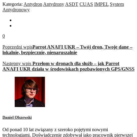
Kategoria:
Antydron
Antydrony
ASDT
CUAS
IMPEL
System
Antydronowy
0
Poprzedni wpis
Parrot ANAFI UKR – Twój dron, Twoje dane –
lokalnie, bezpiecznie, nienaruszalnie
Następny wpis
Przełom w dronach dla służb – jak Parrot
ANAFI UKR działa w środowiskach pozbawionych GPS/GNSS
Daniel Olszewski
Od ponad 10 lat związany z szeroko pojętymi nowymi
technologiami. Doświadczenie zdobywał jako pracownik pierwszej