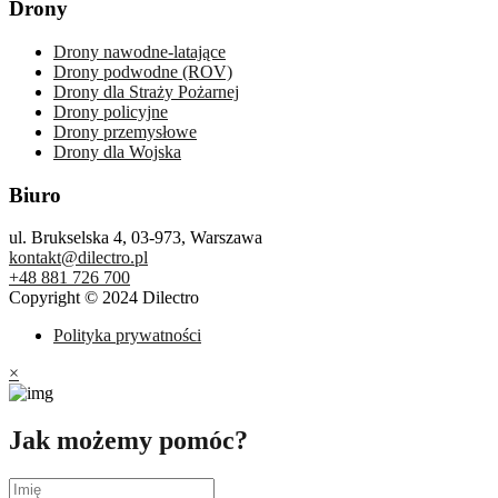
Drony
Drony nawodne-latające
Drony podwodne (ROV)
Drony dla Straży Pożarnej
Drony policyjne
Drony przemysłowe
Drony dla Wojska
Biuro
ul. Brukselska 4, 03-973, Warszawa
kontakt@dilectro.pl
+48 881 726 700
Copyright © 2024 Dilectro
Polityka prywatności
×
Jak możemy pomóc?