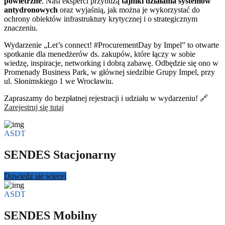
powietrzne
. Nasi eksperci przybliżą
tajniki działania systemów
antydronowych
oraz wyjaśnią, jak można je wykorzystać do
ochrony obiektów infrastruktury krytycznej i o strategicznym
znaczeniu.
Wydarzenie „Let’s connect! #ProcurementDay by Impel” to otwarte
spotkanie dla menedżerów ds. zakupów, które łączy w sobie
wiedzę, inspiracje, networking i dobrą zabawę. Odbędzie się ono w
Promenady Business Park, w głównej siedzibie Grupy Impel, przy
ul. Słonimskiego 1 we Wrocławiu.
Zapraszamy do bezpłatnej rejestracji i udziału w wydarzeniu! 🔗
Zarejestruj się tutaj
ASDT
SENDES Stacjonarny
Dowiedz się więcej
ASDT
SENDES Mobilny