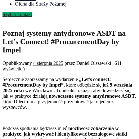
Oferta dla Straży Pożarnej
Szybki kontakt
Poznaj systemy antydronowe ASDT na
Let’s Connect! #ProcurementDay by
Impel
Opublikowany
4 sierpnia 2025
przez
Daniel Olszewski
|
611
wyświetleń
Serdecznie zapraszamy na wydarzenie
„Let’s connect!
#ProcurementDay by Impel”
, które odbędzie się już
9 września
2025 roku
we Wrocławiu. To idealna okazja, aby dowiedzieć się,
jak w praktyce działają
nowoczesne systemy antydronowe ASDT
,
które Dilectro ma przyjemność prezentować jako jeden z
wystawców.
Podczas spotkania będziesz mieć
możliwość zobaczenia w
praktyce, jak wykrywać i identyfikować bezzałogowe statki