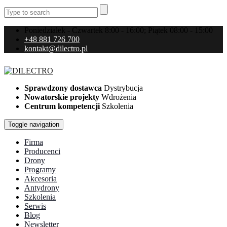
Poniedziałek - Czwartek 8:00 - 16:00; Piątek 08:00 - 15:00
+48 881 726 700
kontakt@dilectro.pl
Sprawdzony dostawca
Dystrybucja
Nowatorskie projekty
Wdrożenia
Centrum kompetencji
Szkolenia
Toggle navigation
Firma
Producenci
Drony
Programy
Akcesoria
Antydrony
Szkolenia
Serwis
Blog
Newsletter