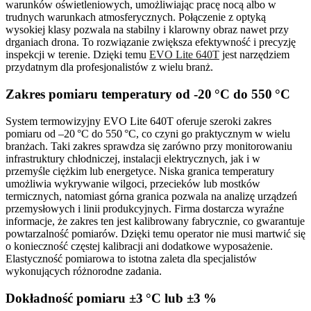
warunków oświetleniowych, umożliwiając pracę nocą albo w
trudnych warunkach atmosferycznych. Połączenie z optyką
wysokiej klasy pozwala na stabilny i klarowny obraz nawet przy
drganiach drona. To rozwiązanie zwiększa efektywność i precyzję
inspekcji w terenie. Dzięki temu
EVO Lite 640T
jest narzędziem
przydatnym dla profesjonalistów z wielu branż.
Zakres pomiaru temperatury od -20 °C do 550 °C
System termowizyjny EVO Lite 640T oferuje szeroki zakres
pomiaru od –20 °C do 550 °C, co czyni go praktycznym w wielu
branżach. Taki zakres sprawdza się zarówno przy monitorowaniu
infrastruktury chłodniczej, instalacji elektrycznych, jak i w
przemyśle ciężkim lub energetyce. Niska granica temperatury
umożliwia wykrywanie wilgoci, przecieków lub mostków
termicznych, natomiast górna granica pozwala na analizę urządzeń
przemysłowych i linii produkcyjnych. Firma dostarcza wyraźne
informacje, że zakres ten jest kalibrowany fabrycznie, co gwarantuje
powtarzalność pomiarów. Dzięki temu operator nie musi martwić się
o konieczność częstej kalibracji ani dodatkowe wyposażenie.
Elastyczność pomiarowa to istotna zaleta dla specjalistów
wykonujących różnorodne zadania.
Dokładność pomiaru ±3 °C lub ±3 %