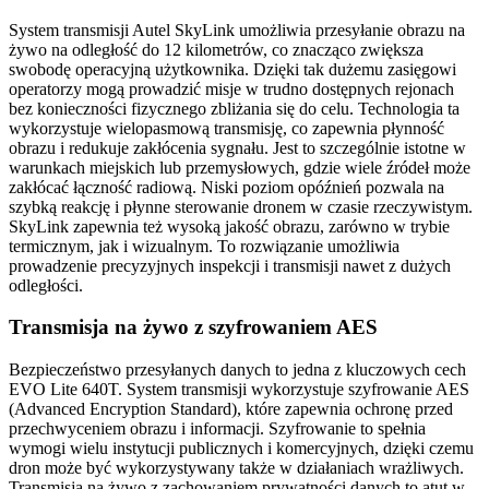
System transmisji Autel SkyLink umożliwia przesyłanie obrazu na
żywo na odległość do 12 kilometrów, co znacząco zwiększa
swobodę operacyjną użytkownika. Dzięki tak dużemu zasięgowi
operatorzy mogą prowadzić misje w trudno dostępnych rejonach
bez konieczności fizycznego zbliżania się do celu. Technologia ta
wykorzystuje wielopasmową transmisję, co zapewnia płynność
obrazu i redukuje zakłócenia sygnału. Jest to szczególnie istotne w
warunkach miejskich lub przemysłowych, gdzie wiele źródeł może
zakłócać łączność radiową. Niski poziom opóźnień pozwala na
szybką reakcję i płynne sterowanie dronem w czasie rzeczywistym.
SkyLink zapewnia też wysoką jakość obrazu, zarówno w trybie
termicznym, jak i wizualnym. To rozwiązanie umożliwia
prowadzenie precyzyjnych inspekcji i transmisji nawet z dużych
odległości.
Transmisja na żywo z szyfrowaniem AES
Bezpieczeństwo przesyłanych danych to jedna z kluczowych cech
EVO Lite 640T. System transmisji wykorzystuje szyfrowanie AES
(Advanced Encryption Standard), które zapewnia ochronę przed
przechwyceniem obrazu i informacji. Szyfrowanie to spełnia
wymogi wielu instytucji publicznych i komercyjnych, dzięki czemu
dron może być wykorzystywany także w działaniach wrażliwych.
Transmisja na żywo z zachowaniem prywatności danych to atut w