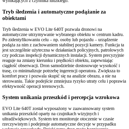
wynikających z czynnika ludzkiego.
Tryb śledzenia i automatyczne podążanie za
obiektami
Tryb śledzenia w EVO Lite 640T pozwala dronowi na
automatyczne utrzymywanie wybranego obiektu w centrum kadru.
Po zidentyfikowaniu celu – np. osoby lub pojazdu – urządzenie
podąża za nim z zachowaniem stabilnej pozycji kamery. Funkcja ta
jest szczególnie użyteczna w działaniach policyjnych, patrolowych
czy podczas inspekcji dynamicznych instalacji. System precyzyjnie
reaguje na zmiany kierunku i prędkości obiektu, zapewniając
ciągłość obserwacji. Dron samodzielnie dostosowuje wysokość i
trasę, co minimalizuje potrzebę ingerencji operatora. Zwiększa to
komfort pracy i pozwala skupić się na analizie obrazu, a nie na
sterowaniu. Takie podejście zmniejsza ryzyko utraty celu i poprawia
efektywność operacji terenowych.
System unikania przeszkód i percepcja wzrokowa
EVO Lite 640T został wyposażony w zaawansowany system
unikania przeszkód oparty na czujnikach wizyjnych i
ultradźwiękowych. System ten monitoruje otoczenie w czasie
rzeczywistym i podejmuje automatyczne decyzje w przypadku