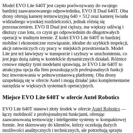
Model EVO Lite 640T jest często porównywany do swojego
bardziej zaawansowanego odpowiednika, EVO II Dual 640T. Oba
drony oferują kamerę termowizyjną 640 × 512 oraz kamerę światła
widzialnego wysokiej rozdzielczości, jednak różnią się
przeznaczeniem. EVO II Dual jest cięższy, ma większy udźwig i
dłuższy czas lotu, co czyni go odpowiednim do długotrwałych
operacji w trudnym terenie. Z kolei EVO Lite 640T to bardziej
mobilne i ekonomiczne rozwiązanie, idealne do szybkich inspekcji,
akcji ratowniczych czy pracy w miejskich przestrzeniach. Model
Lite jest też łatwiejszy w transporcie i szybszy w uruchomieniu, co
jest jego dużą zaletą w kontekście dynamicznych działań. Różnice
cenowe między tymi modelami sprawiają, że EVO Lite 640T to
atrakcyjna opcja dla firm poszukujących profesjonalnych funkcji
bez inwestowania w pełnowymiarową platformę. Oba drony
uzupełniają się w ofercie Autel i mogą działać jako komplementarne
narzędzia w większych systemach operacyjnych.
Miejsce EVO Lite 640T w ofercie Autel Robotics
EVO Lite 640T stanowi złoty środek w ofercie
Autel Robotics
—
łączy mobilność z profesjonalnymi funkcjami, oferując
zaawansowaną termowizję i inteligentne systemy w kompaktowej
formie. Jest skierowany do klientów, którzy oczekują dużych
możliwości analitycznych i technicznych, ale potrzebują sprzętu