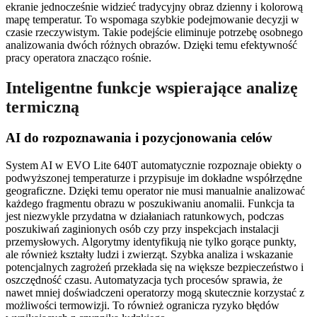
ekranie jednocześnie widzieć tradycyjny obraz dzienny i kolorową
mapę temperatur. To wspomaga szybkie podejmowanie decyzji w
czasie rzeczywistym. Takie podejście eliminuje potrzebę osobnego
analizowania dwóch różnych obrazów. Dzięki temu efektywność
pracy operatora znacząco rośnie.
Inteligentne funkcje wspierające analizę
termiczną
AI do rozpoznawania i pozycjonowania celów
System AI w EVO Lite 640T automatycznie rozpoznaje obiekty o
podwyższonej temperaturze i przypisuje im dokładne współrzędne
geograficzne. Dzięki temu operator nie musi manualnie analizować
każdego fragmentu obrazu w poszukiwaniu anomalii. Funkcja ta
jest niezwykle przydatna w działaniach ratunkowych, podczas
poszukiwań zaginionych osób czy przy inspekcjach instalacji
przemysłowych. Algorytmy identyfikują nie tylko gorące punkty,
ale również kształty ludzi i zwierząt. Szybka analiza i wskazanie
potencjalnych zagrożeń przekłada się na większe bezpieczeństwo i
oszczędność czasu. Automatyzacja tych procesów sprawia, że
nawet mniej doświadczeni operatorzy mogą skutecznie korzystać z
możliwości termowizji. To również ogranicza ryzyko błędów