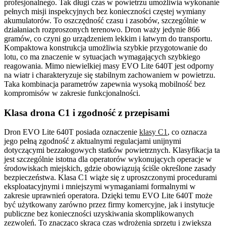
profesjonalnego. Tak długi czas w powietrzu umożliwia wykonanie
pełnych misji inspekcyjnych bez konieczności częstej wymiany
akumulatorów. To oszczędność czasu i zasobów, szczególnie w
działaniach rozproszonych terenowo. Dron waży jedynie 866
gramów, co czyni go urządzeniem lekkim i łatwym do transportu.
Kompaktowa konstrukcja umożliwia szybkie przygotowanie do
lotu, co ma znaczenie w sytuacjach wymagających szybkiego
reagowania. Mimo niewielkiej masy EVO Lite 640T jest odporny
na wiatr i charakteryzuje się stabilnym zachowaniem w powietrzu.
Taka kombinacja parametrów zapewnia wysoką mobilność bez
kompromisów w zakresie funkcjonalności.
Klasa drona C1 i zgodność z przepisami
Dron EVO Lite 640T posiada oznaczenie
klasy C1
, co oznacza
jego pełną zgodność z aktualnymi regulacjami unijnymi
dotyczącymi bezzałogowych statków powietrznych. Klasyfikacja ta
jest szczególnie istotna dla operatorów wykonujących operacje w
środowiskach miejskich, gdzie obowiązują ściśle określone zasady
bezpieczeństwa. Klasa C1 wiąże się z uproszczonymi procedurami
eksploatacyjnymi i mniejszymi wymaganiami formalnymi w
zakresie uprawnień operatora. Dzięki temu EVO Lite 640T może
być użytkowany zarówno przez firmy komercyjne, jak i instytucje
publiczne bez konieczności uzyskiwania skomplikowanych
zezwoleń. To znacząco skraca czas wdrożenia sprzętu i zwiększa