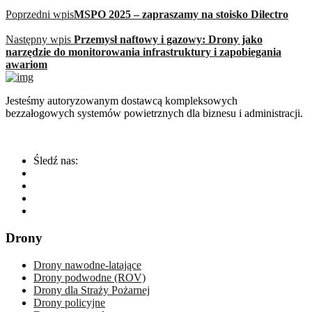
Poprzedni wpis
MSPO 2025 – zapraszamy na stoisko Dilectro
Następny wpis
Przemysł naftowy i gazowy: Drony jako
narzędzie do monitorowania infrastruktury i zapobiegania
awariom
Jesteśmy autoryzowanym dostawcą kompleksowych
bezzałogowych systemów powietrznych dla biznesu i administracji.
Śledź nas:
Drony
Drony nawodne-latające
Drony podwodne (ROV)
Drony dla Straży Pożarnej
Drony policyjne