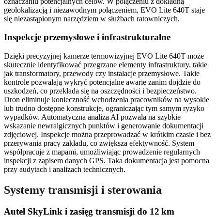
oznaczaniu potencjalnych celów. W połączeniu z dokładną
geolokalizacją i niezawodnym połączeniem, EVO Lite 640T staje
się niezastąpionym narzędziem w służbach ratowniczych.
Inspekcje przemysłowe i infrastrukturalne
Dzięki precyzyjnej kamerze termowizyjnej EVO Lite 640T może
skutecznie identyfikować przegrzane elementy infrastruktury, takie
jak transformatory, przewody czy instalacje przemysłowe. Takie
kontrole pozwalają wykryć potencjalne awarie zanim dojdzie do
uszkodzeń, co przekłada się na oszczędności i bezpieczeństwo.
Dron eliminuje konieczność wchodzenia pracowników na wysokie
lub trudno dostępne konstrukcje, ograniczając tym samym ryzyko
wypadków. Automatyczna analiza AI pozwala na szybkie
wskazanie newralgicznych punktów i generowanie dokumentacji
zdjęciowej. Inspekcje można przeprowadzać w krótkim czasie i bez
przerywania pracy zakładu, co zwiększa efektywność. System
współpracuje z mapami, umożliwiając prowadzenie regularnych
inspekcji z zapisem danych GPS. Taka dokumentacja jest pomocna
przy audytach i analizach technicznych.
Systemy transmisji i sterowania
Autel SkyLink i zasięg transmisji do 12 km