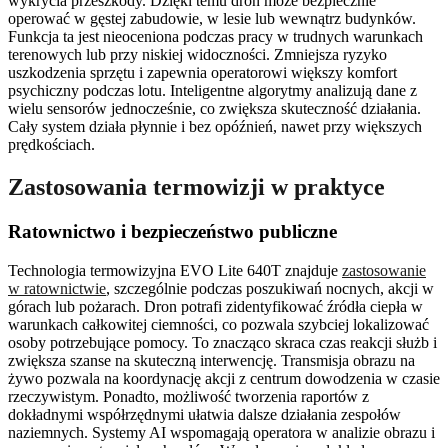
wykrycia przeszkody. Dzięki temu dron może bezpiecznie
operować w gęstej zabudowie, w lesie lub wewnątrz budynków.
Funkcja ta jest nieoceniona podczas pracy w trudnych warunkach
terenowych lub przy niskiej widoczności. Zmniejsza ryzyko
uszkodzenia sprzętu i zapewnia operatorowi większy komfort
psychiczny podczas lotu. Inteligentne algorytmy analizują dane z
wielu sensorów jednocześnie, co zwiększa skuteczność działania.
Cały system działa płynnie i bez opóźnień, nawet przy większych
prędkościach.
Zastosowania termowizji w praktyce
Ratownictwo i bezpieczeństwo publiczne
Technologia termowizyjna EVO Lite 640T znajduje
zastosowanie
w ratownictwie
, szczególnie podczas poszukiwań nocnych, akcji w
górach lub pożarach. Dron potrafi zidentyfikować źródła ciepła w
warunkach całkowitej ciemności, co pozwala szybciej lokalizować
osoby potrzebujące pomocy. To znacząco skraca czas reakcji służb i
zwiększa szanse na skuteczną interwencję. Transmisja obrazu na
żywo pozwala na koordynację akcji z centrum dowodzenia w czasie
rzeczywistym. Ponadto, możliwość tworzenia raportów z
dokładnymi współrzędnymi ułatwia dalsze działania zespołów
naziemnych. Systemy AI wspomagają operatora w analizie obrazu i