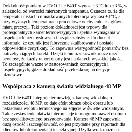
Dokładność pomiaru w EVO Lite 640T wynosi ±3 °C lub ±3 %, w
zależności od wartości mierzonych temperatur. Oznacza to, że dla
temperatur niskich i umiarkowanych tolerancja wynosi ±3 °C, a
przy wyższych temperaturach procentowe odchylenie jest główną
miarą precyzji. Taki poziom dokładności jest typowy dla
profesjonalnych kamer termowizyjnych i spełnia wymagania w
inspekcjach przemysłowych i bezpieczeństwie. Producent
informuje, że czujnik jest fabrycznie skalibrowany i posiada
odpowiednie certyfikaty. To zapewnia wiarygodność pomiarów bez
potrzeby ciągłych korekt. Dzięki temu użytkownik może mieć
pewność, że każdy raport oparty jest na danych wysokiej jakości.
To szczególnie ważne w zastosowaniach komercyjnych i
inspekcyjnych, gdzie dokładność przekłada się na decyzje
biznesowe.
Współpraca z kamerą światła widzialnego 48 MP
EVO Lite 640T integruje termowizję z kamerą widzialną o
rozdzielczości 48 MP, co daje efekt obrazu obok obrazu lub
nakładania widoku termicznego na zdjęcie w świetle widzialnym.
Takie zestawienie ułatwia interpretację termogramu nawet osobom
bez specjalistycznego przygotowania. Kamera 48 MP zapewnia
dużą ostrość i szczegółowość, co jest przydatne przy raportach dla
klientów lub dokumentacji inspekcyjnej. Użytkownik może na