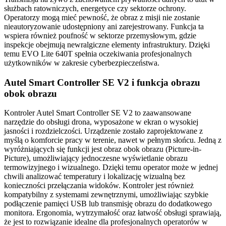
służbach ratowniczych, energetyce czy sektorze ochrony.
Operatorzy mogą mieć pewność, że obraz z misji nie zostanie
nieautoryzowanie udostępniony ani zarejestrowany. Funkcja ta
wspiera również poufność w sektorze przemysłowym, gdzie
inspekcje obejmują newralgiczne elementy infrastruktury. Dzięki
temu EVO Lite 640T spełnia oczekiwania profesjonalnych
użytkowników w zakresie cyberbezpieczeństwa.
Autel Smart Controller SE V2 i funkcja obrazu
obok obrazu
Kontroler Autel Smart Controller SE V2 to zaawansowane
narzędzie do obsługi drona, wyposażone w ekran o wysokiej
jasności i rozdzielczości. Urządzenie zostało zaprojektowane z
myślą o komforcie pracy w terenie, nawet w pełnym słońcu. Jedną z
wyróżniających się funkcji jest obraz obok obrazu (Picture-in-
Picture), umożliwiający jednoczesne wyświetlanie obrazu
termowizyjnego i wizualnego. Dzięki temu operator może w jednej
chwili analizować temperatury i lokalizację wizualną bez
konieczności przełączania widoków. Kontroler jest również
kompatybilny z systemami zewnętrznymi, umożliwiając szybkie
podłączenie pamięci USB lub transmisję obrazu do dodatkowego
monitora. Ergonomia, wytrzymałość oraz łatwość obsługi sprawiają,
że jest to rozwiązanie idealne dla profesjonalnych operatorów w