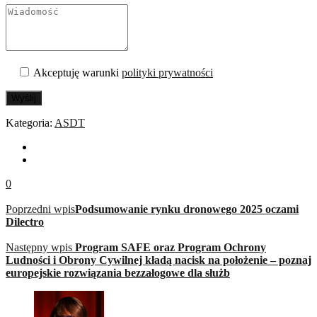
Akceptuję warunki
polityki prywatności
Wyślij
Kategoria:
ASDT
0
Poprzedni wpis
Podsumowanie rynku dronowego 2025 oczami
Dilectro
Następny wpis
Program SAFE oraz Program Ochrony
Ludności i Obrony Cywilnej kładą nacisk na położenie – poznaj
europejskie rozwiązania bezzałogowe dla służb