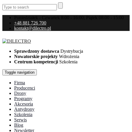
Poniedziałek - Czwartek 8:00 - 16:00; Piątek 08:00 - 15:00
+48 881 726 700
kontakt@dilectro.pl
Sprawdzony dostawca
Dystrybucja
Nowatorskie projekty
Wdrożenia
Centrum kompetencji
Szkolenia
Toggle navigation
Firma
Producenci
Drony
Programy
Akcesoria
Antydrony
Szkolenia
Serwis
Blog
Newsletter