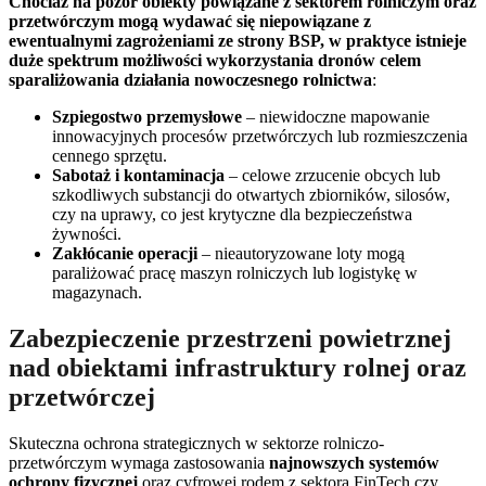
Chociaż na pozór obiekty powiązane z sektorem rolniczym oraz
przetwórczym mogą wydawać się niepowiązane z
ewentualnymi zagrożeniami ze strony BSP, w praktyce istnieje
duże spektrum możliwości wykorzystania dronów celem
sparaliżowania działania nowoczesnego rolnictwa
:
Szpiegostwo przemysłowe
– niewidoczne mapowanie
innowacyjnych procesów przetwórczych lub rozmieszczenia
cennego sprzętu.
Sabotaż i kontaminacja
– celowe zrzucenie obcych lub
szkodliwych substancji do otwartych zbiorników, silosów,
czy na uprawy, co jest krytyczne dla bezpieczeństwa
żywności.
Zakłócanie operacji
– nieautoryzowane loty mogą
paraliżować pracę maszyn rolniczych lub logistykę w
magazynach.
Zabezpieczenie przestrzeni powietrznej
nad obiektami infrastruktury rolnej oraz
przetwórczej
Skuteczna ochrona strategicznych w sektorze rolniczo-
przetwórczym wymaga zastosowania
najnowszych systemów
ochrony fizycznej
oraz cyfrowej rodem z sektora FinTech czy