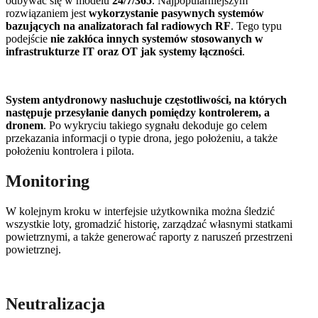
odbywać się w modelu
24/7/365
. Najpopularniejszym
rozwiązaniem jest
wykorzystanie pasywnych systemów
bazujących na analizatorach fal radiowych RF
. Tego typu
podejście
nie zakłóca innych systemów stosowanych w
infrastrukturze IT oraz OT jak systemy łączności
.
System antydronowy nasłuchuje częstotliwości, na których
następuje przesyłanie danych pomiędzy kontrolerem, a
dronem
. Po wykryciu takiego sygnału dekoduje go celem
przekazania informacji o typie drona, jego położeniu, a także
położeniu kontrolera i pilota.
Monitoring
W kolejnym kroku w interfejsie użytkownika można śledzić
wszystkie loty, gromadzić historię, zarządzać własnymi statkami
powietrznymi, a także generować raporty z naruszeń przestrzeni
powietrznej.
Neutralizacja