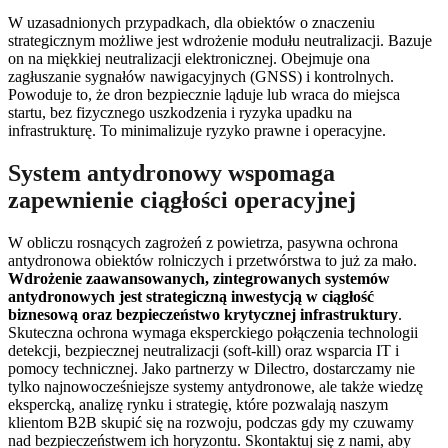
W uzasadnionych przypadkach, dla obiektów o znaczeniu
strategicznym możliwe jest wdrożenie modułu neutralizacji. Bazuje
on na miękkiej neutralizacji elektronicznej. Obejmuje ona
zagłuszanie sygnałów nawigacyjnych (GNSS) i kontrolnych.
Powoduje to, że dron bezpiecznie ląduje lub wraca do miejsca
startu, bez fizycznego uszkodzenia i ryzyka upadku na
infrastrukturę. To minimalizuje ryzyko prawne i operacyjne.
System antydronowy wspomaga
zapewnienie ciągłości operacyjnej
W obliczu rosnących zagrożeń z powietrza, pasywna ochrona
antydronowa obiektów rolniczych i przetwórstwa to już za mało.
Wdrożenie zaawansowanych, zintegrowanych systemów
antydronowych jest strategiczną inwestycją w ciągłość
biznesową oraz bezpieczeństwo krytycznej infrastruktury
.
Skuteczna ochrona wymaga eksperckiego połączenia technologii
detekcji, bezpiecznej neutralizacji (soft-kill) oraz wsparcia IT i
pomocy technicznej. Jako partnerzy w Dilectro, dostarczamy nie
tylko najnowocześniejsze systemy antydronowe, ale także wiedzę
ekspercką, analizę rynku i strategię, które pozwalają naszym
klientom B2B skupić się na rozwoju, podczas gdy my czuwamy
nad bezpieczeństwem ich horyzontu. Skontaktuj się z nami, aby