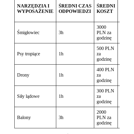
OBSZ
NARZĘDZIA I
ŚREDNI CZAS
ŚREDNI
POKR
WYPOSAŻENIE
ODPOWIEDZI
KOSZT
W 10
MINU
3000
Śmigłowiec
3h
PLN za
500 ha
godzinę
500 PLN
Psy tropiące
1h
za
2 ha
godzinę
400 PLN
Drony
1h
za
1-20 h
godzinę
300 PLN
Siły lądowe
1h
za
2 ha
godzinę
2000
Balony
3h
PLN za
500 ha
godzinę