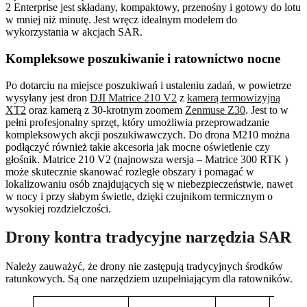
2 Enterprise jest składany, kompaktowy, przenośny i gotowy do lotu
w mniej niż minutę. Jest wręcz idealnym modelem do
wykorzystania w akcjach SAR.
Kompleksowe poszukiwanie i ratownictwo nocne
Po dotarciu na miejsce poszukiwań i ustaleniu zadań, w powietrze
wysyłany jest dron
DJI Matrice 210 V2
z
kamerą termowizyjną
XT2
oraz kamerą z 30-krotnym zoomem
Zenmuse Z30
. Jest to w
pełni profesjonalny sprzęt, który umożliwia przeprowadzanie
kompleksowych akcji poszukiwawczych. Do drona M210 można
podłączyć również takie akcesoria jak mocne oświetlenie czy
głośnik. Matrice 210 V2 (najnowsza wersja – Matrice 300 RTK )
może skutecznie skanować rozległe obszary i pomagać w
lokalizowaniu osób znajdujących się w niebezpieczeństwie, nawet
w nocy i przy słabym świetle, dzięki czujnikom termicznym o
wysokiej rozdzielczości.
Drony kontra tradycyjne narzędzia SAR
Należy zauważyć, że drony nie zastępują tradycyjnych środków
ratunkowych. Są one narzędziem uzupełniającym dla ratowników.