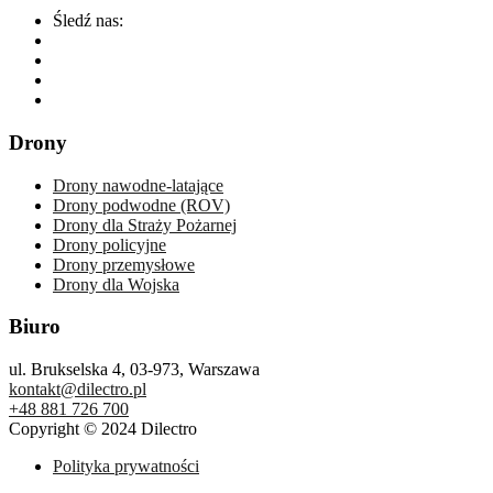
Śledź nas:
Drony
Drony nawodne-latające
Drony podwodne (ROV)
Drony dla Straży Pożarnej
Drony policyjne
Drony przemysłowe
Drony dla Wojska
Biuro
ul. Brukselska 4, 03-973, Warszawa
kontakt@dilectro.pl
+48 881 726 700
Copyright © 2024 Dilectro
Polityka prywatności