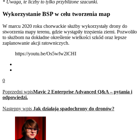
* Uwaga, te liczby to tylko przybliżone szacunki.
Wykorzystanie BSP w celu tworzenia map
W marcu 2020 roku chorwackie służby wykorzystały drony do
stworzenia mapy terenu, gdzie wystąpiły trzęsienia ziemi. Pozwoliło
to służbom na dokładne określenie wielkości szkód oraz lepsze
zaplanowanie akcji ratowniczych.
https://youtu.be/Os5wfw2lCHI
0
Poprzedni wpis
Mavic 2 Enterprise Advanced Q&A – pytania i
odpowiedzi.
Następny wpis
Jak działają spadochrony do dronów?