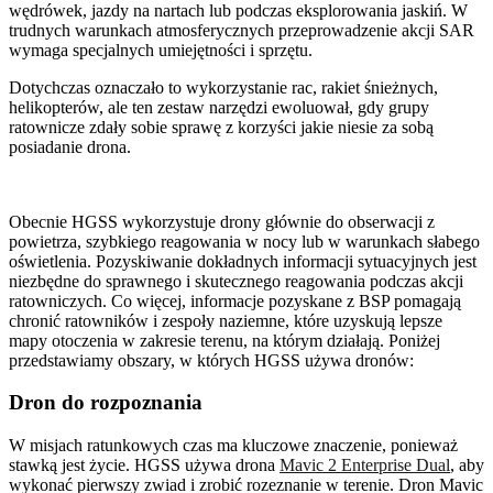
wędrówek, jazdy na nartach lub podczas eksplorowania jaskiń. W
trudnych warunkach atmosferycznych przeprowadzenie akcji SAR
wymaga specjalnych umiejętności i sprzętu.
Dotychczas oznaczało to wykorzystanie rac, rakiet śnieżnych,
helikopterów, ale ten zestaw narzędzi ewoluował, gdy grupy
ratownicze zdały sobie sprawę z korzyści jakie niesie za sobą
posiadanie drona.
Obecnie HGSS wykorzystuje drony głównie do obserwacji z
powietrza, szybkiego reagowania w nocy lub w warunkach słabego
oświetlenia. Pozyskiwanie dokładnych informacji sytuacyjnych jest
niezbędne do sprawnego i skutecznego reagowania podczas akcji
ratowniczych. Co więcej, informacje pozyskane z BSP pomagają
chronić ratowników i zespoły naziemne, które uzyskują lepsze
mapy otoczenia w zakresie terenu, na którym działają. Poniżej
przedstawiamy obszary, w których HGSS używa dronów:
Dron do rozpoznania
W misjach ratunkowych czas ma kluczowe znaczenie, ponieważ
stawką jest życie. HGSS używa drona
Mavic 2 Enterprise Dual
, aby
wykonać pierwszy zwiad i zrobić rozeznanie w terenie. Dron Mavic