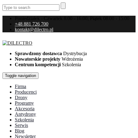
Poniedziałek - Czwartek 8:00 - 16:00; Piątek 08:00 - 15:00
+48 881 726 700
kontakt@dilectro.pl
Sprawdzony dostawca
Dystrybucja
Nowatorskie projekty
Wdrożenia
Centrum kompetencji
Szkolenia
Toggle navigation
Firma
Producenci
Drony
Programy
Akcesoria
Antydrony
Szkolenia
Serwis
Blog
Newsletter