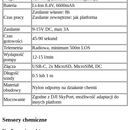
Bateria
Li-Ion 8.4V, 6600mAh
Zasilanie własne: 8h
Czas pracy
Zasilanie zewnętrzne: jak platforma
Zasilanie
9-15V DC, max 3A
Czas
45-90 sekund
gotowości
Telemetria
Radiowa, minimum 500m LOS
Wydajność
12-15 l/min
pompy
Złącza
USB-C, 2x MicroSD, MicroSIM, DC
Długość
0.5 lub 1 m
sondy
Materiał
Nylon odporny na działanie chemii
obudowy
Zgodne z DJI SkyPort, możliwość adaptacji do
Mocowanie
innych platform
Sensory chemiczne