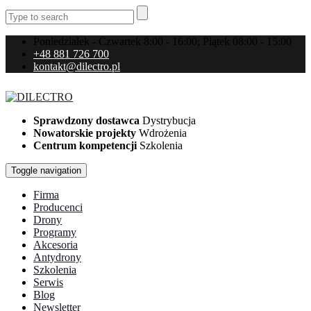
Poniedziałek - Czwartek 8:00 - 16:00; Piątek 08:00 - 15:00
+48 881 726 700
kontakt@dilectro.pl
Sprawdzony dostawca
Dystrybucja
Nowatorskie projekty
Wdrożenia
Centrum kompetencji
Szkolenia
Toggle navigation
Firma
Producenci
Drony
Programy
Akcesoria
Antydrony
Szkolenia
Serwis
Blog
Newsletter