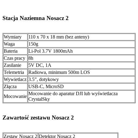
Stacja Naziemna Nosacz 2
Wymiary
110 x 70 x 18 mm (bez anteny)
Waga
150g
Bateria
Li-Pol 3.7V 1800mAh
Czas pracy
8h
Zasilanie
5V DC, 1A
Telemetria
Radiowa, minimum 500m LOS
Wywietlacz
3.5”, dotykowy
Złącza
USB-C, MicroSD
Mocowanie do aparatur DJI lub wyświetlacza
Mocowanie
CrystalSky
Zawartość zestawu Nosacz 2
Zestaw Nosacz 2
Detektor Nosacz 2