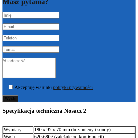
Masz pytania?
Akceptuję warunki
polityki prywatności
Wyślij
Specyfikacja techniczna Nosacz 2
Wymiary
180 x 95 x 70 mm (bez anteny i sondy)
Waga
620-680g (zależnie od konfiguracji)