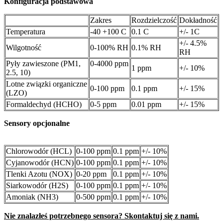
Konfiguracja podstawowa
Zakres
Rozdzielczość
Dokładność
Temperatura
-40 +100 C
0.1 C
+/- 1C
+/- 4.5%
Wilgotność
0-100% RH
0.1% RH
RH
Pyły zawieszone (PM1,
0-4000 ppm
1 ppm
+/- 10%
2.5, 10)
Lotne związki organiczne
0-100 ppm
0.1 ppm
+/- 15%
(LZO)
Formaldechyd (HCHO)
0-5 ppm
0.01 ppm
+/- 15%
Sensory opcjonalne
Chlorowodór (HCL)
0-100 ppm
0.1 ppm
+/- 10%
Cyjanowodór (HCN)
0-100 ppm
0.1 ppm
+/- 10%
Tlenki Azotu (NOX)
0-20 ppm
0.1 ppm
+/- 10%
Siarkowodór (H2S)
0-100 ppm
0.1 ppm
+/- 10%
Amoniak (NH3)
0-500 ppm
0.1 ppm
+/- 10%
Nie znalazłeś potrzebnego sensora? Skontaktuj się z nami.