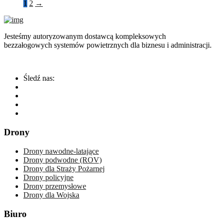
1
2
→
Jesteśmy autoryzowanym dostawcą kompleksowych
bezzałogowych systemów powietrznych dla biznesu i administracji.
Śledź nas:
Drony
Drony nawodne-latające
Drony podwodne (ROV)
Drony dla Straży Pożarnej
Drony policyjne
Drony przemysłowe
Drony dla Wojska
Biuro