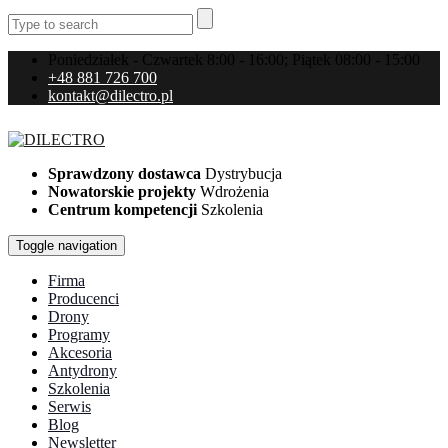
Poniedziałek - Czwartek 8:00 - 16:00; Piątek 08:00 - 15:00
+48 881 726 700
kontakt@dilectro.pl
Sprawdzony dostawca
Dystrybucja
Nowatorskie projekty
Wdrożenia
Centrum kompetencji
Szkolenia
Toggle navigation
Firma
Producenci
Drony
Programy
Akcesoria
Antydrony
Szkolenia
Serwis
Blog
Newsletter