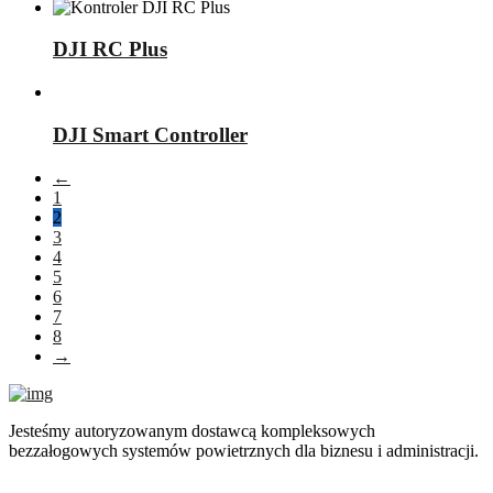
DJI RC Plus
DJI Smart Controller
←
1
2
3
4
5
6
7
8
→
Jesteśmy autoryzowanym dostawcą kompleksowych
bezzałogowych systemów powietrznych dla biznesu i administracji.