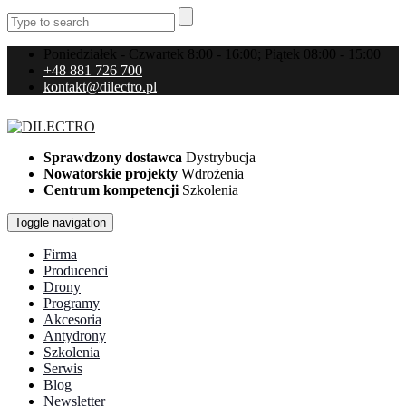
Poniedziałek - Czwartek 8:00 - 16:00; Piątek 08:00 - 15:00
+48 881 726 700
kontakt@dilectro.pl
Sprawdzony dostawca
Dystrybucja
Nowatorskie projekty
Wdrożenia
Centrum kompetencji
Szkolenia
Toggle navigation
Firma
Producenci
Drony
Programy
Akcesoria
Antydrony
Szkolenia
Serwis
Blog
Newsletter