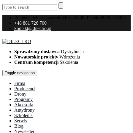
Poniedziałek - Czwartek 8:00 - 16:00; Piątek 08:00 - 15:00
+48 881 726 700
kontakt@dilectro.pl
Sprawdzony dostawca
Dystrybucja
Nowatorskie projekty
Wdrożenia
Centrum kompetencji
Szkolenia
Toggle navigation
Firma
Producenci
Drony
Programy
Akcesoria
Antydrony
Szkolenia
Serwis
Blog
Newsletter