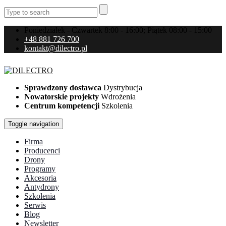
Poniedziałek - Czwartek 8:00 - 16:00; Piątek 08:00 - 15:00
+48 881 726 700
kontakt@dilectro.pl
Sprawdzony dostawca
Dystrybucja
Nowatorskie projekty
Wdrożenia
Centrum kompetencji
Szkolenia
Toggle navigation
Firma
Producenci
Drony
Programy
Akcesoria
Antydrony
Szkolenia
Serwis
Blog
Newsletter